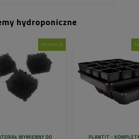
emy hydroponiczne
PROMOCJA
P
TERIAŁ WYMIENNY DO
PLANT!T - KOMPLET