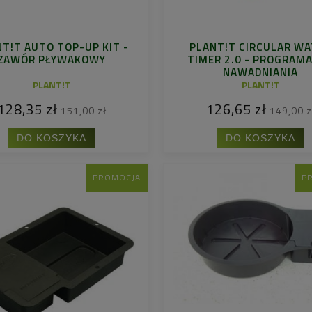
T!T AUTO TOP-UP KIT -
PLANT!T CIRCULAR W
ZAWÓR PŁYWAKOWY
TIMER 2.0 - PROGRAM
NAWADNIANIA
PLANT!T
PLANT!T
128,35 zł
126,65 zł
151,00 zł
149,00 z
DO KOSZYKA
DO KOSZYKA
PROMOCJA
P