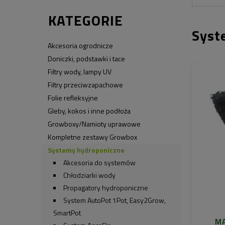
KATEGORIE
Syst
Akcesoria ogrodnicze
Doniczki, podstawki i tace
Filtry wody, lampy UV
Filtry przeciwzapachowe
Folie refleksyjne
Gleby, kokos i inne podłoża
Growboxy/Namioty uprawowe
Kompletne zestawy Growbox
Systemy hydroponiczne
Akcesoria do systemów
Chłodziarki wody
Propagatory hydroponiczne
System AutoPot 1Pot, Easy2Grow,
SmartPot
MA