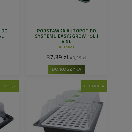
 DO
PODSTAWKA AUTOPOT DO
5L
SYSTEMU EASY2GROW 15L I
8.5L
AutoPot
37,39 zł
43,99 zł
DO KOSZYKA
ROMOCJA
PROMOCJA