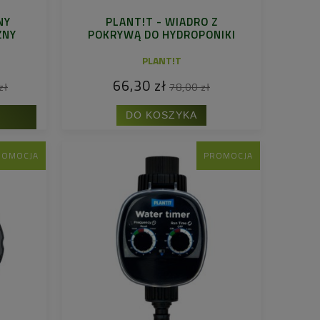
NY
PLANT!T - WIADRO Z
ZNY
POKRYWĄ DO HYDROPONIKI
PLANT!T
66,30 zł
zł
78,00 zł
DO KOSZYKA
ROMOCJA
PROMOCJA