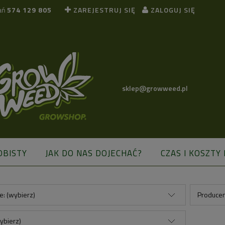
ań
574 129 805
ZAREJESTRUJ SIĘ
ZALOGUJ SIĘ
sklep@growweed.pl
OBISTY
JAK DO NAS DOJECHAĆ?
CZAS I KOSZTY
BLOG
e: (wybierz)
Producen
ybierz)