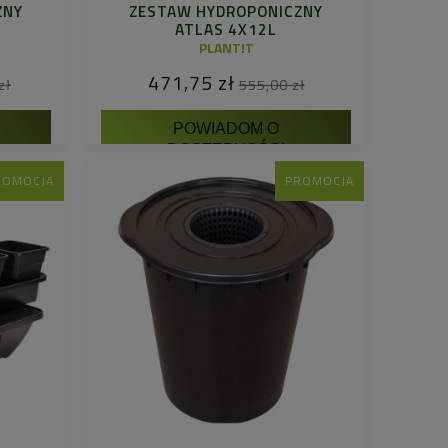
ZNY
ZESTAW HYDROPONICZNY
ATLAS 4X12L
PLANT!T
471,75 zł
zł
555,00 zł
POWIADOM O
DOSTĘPNOŚCI
ROMOCJA
PROMOCJA