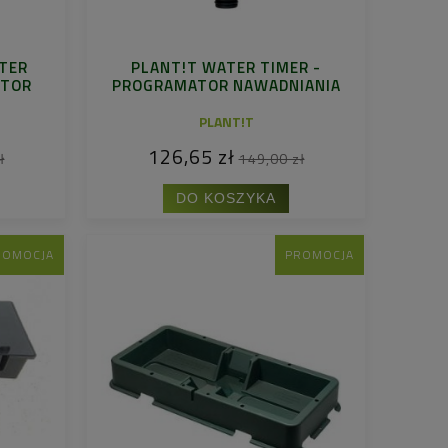
ATER
PLANT!T WATER TIMER -
ATOR
PROGRAMATOR NAWADNIANIA
PLANT!T
126,65 zł
ł
149,00 zł
DO KOSZYKA
ROMOCJA
PROMOCJA