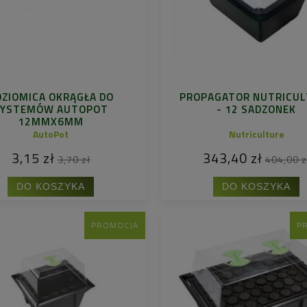
OZIOMICA OKRĄGŁA DO
PROPAGATOR NUTRICUL
SYSTEMÓW AUTOPOT
- 12 SADZONEK
12MMX6MM
AutoPot
Nutriculture
3,15 zł
343,40 zł
3,70 zł
404,00 z
DO KOSZYKA
DO KOSZYKA
PROMOCJA
P