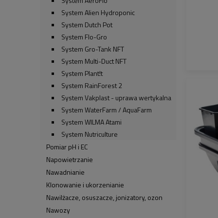
System AeroFlo
System Alien Hydroponic
System Dutch Pot
System Flo-Gro
System Gro-Tank NFT
System Multi-Duct NFT
System Plant!t
System RainForest 2
System Vakplast - uprawa wertykalna
System WaterFarm / AquaFarm
System WILMA Atami
System Nutriculture
Pomiar pH i EC
Napowietrzanie
Nawadnianie
Klonowanie i ukorzenianie
Nawilżacze, osuszacze, jonizatory, ozon
Nawozy