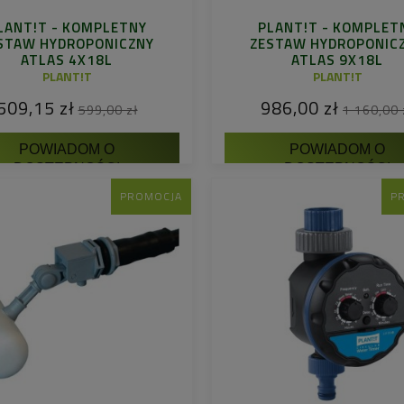
LANT!T - KOMPLETNY
PLANT!T - KOMPLET
STAW HYDROPONICZNY
ZESTAW HYDROPONIC
ATLAS 4X18L
ATLAS 9X18L
PLANT!T
PLANT!T
509,15 zł
986,00 zł
599,00 zł
1 160,00 
POWIADOM O
POWIADOM O
DOSTĘPNOŚCI
DOSTĘPNOŚCI
PROMOCJA
P