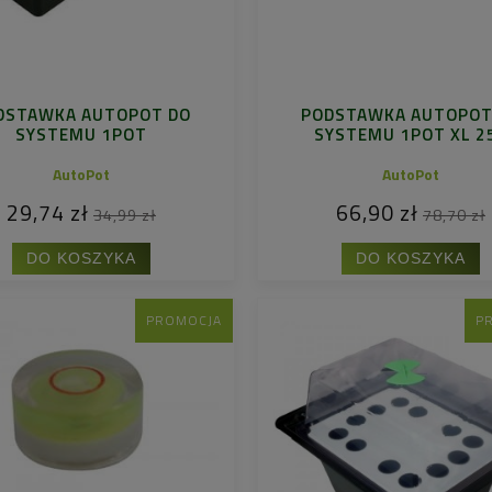
DSTAWKA AUTOPOT DO
PODSTAWKA AUTOPOT
SYSTEMU 1POT
SYSTEMU 1POT XL 2
AutoPot
AutoPot
29,74 zł
66,90 zł
34,99 zł
78,70 zł
DO KOSZYKA
DO KOSZYKA
PROMOCJA
P