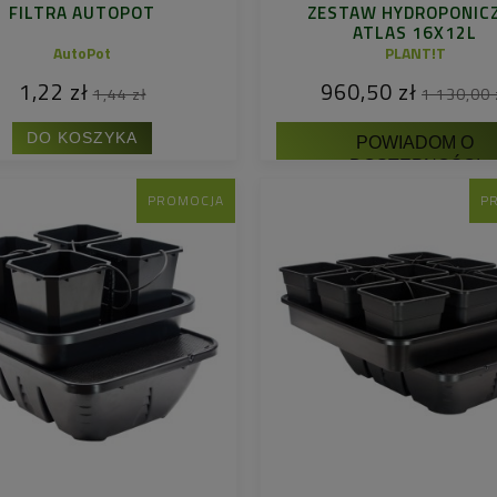
FILTRA AUTOPOT
ZESTAW HYDROPONIC
ATLAS 16X12L
AutoPot
PLANT!T
1,22 zł
960,50 zł
1,44 zł
1 130,00 
DO KOSZYKA
POWIADOM O
DOSTĘPNOŚCI
PROMOCJA
P