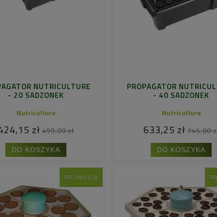
PAGATOR NUTRICULTURE
PROPAGATOR NUTRICUL
- 20 SADZONEK
- 40 SADZONEK
Nutriculture
Nutriculture
424,15 zł
633,25 zł
499,00 zł
745,00 z
DO KOSZYKA
DO KOSZYKA
PROMOCJA
P