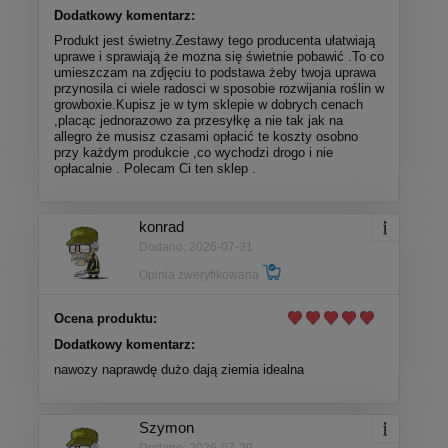
Dodatkowy komentarz:
Produkt jest świetny.Zestawy tego producenta ułatwiają
uprawe i sprawiają że mozna się świetnie pobawić .To co
umieszczam na zdjęciu to podstawa żeby twoja uprawa
przynosila ci wiele radosci w sposobie rozwijania roślin w
growboxie.Kupisz je w tym sklepie w dobrych cenach
,placąc jednorazowo za przesyłkę a nie tak jak na
allegro że musisz czasami opłacić te koszty osobno
przy każdym produkcie ,co wychodzi drogo i nie
opłacalnie . Polecam Ci ten sklep .
konrad
Dodano: 2026-07-31
Opinia zweryfikowana
Ocena produktu:
Dodatkowy komentarz:
nawozy naprawdę dużo dają ziemia idealna
Szymon
Dodano: 2026-07-29