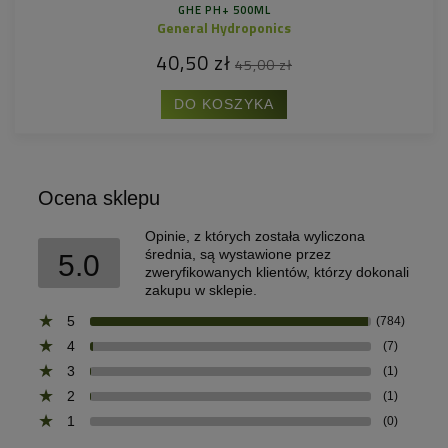
GHE PH+ 500ML
General Hydroponics
40,50 zł
45,00 zł
DO KOSZYKA
Ocena sklepu
Opinie, z których została wyliczona
średnia, są wystawione przez
5.0
zweryfikowanych klientów, którzy dokonali
zakupu w sklepie.
5
(784)
4
(7)
3
(1)
2
(1)
1
(0)