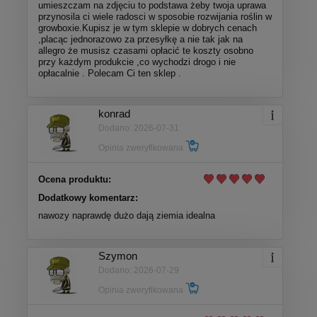
umieszczam na zdjęciu to podstawa żeby twoja uprawa
przynosila ci wiele radosci w sposobie rozwijania roślin w
growboxie.Kupisz je w tym sklepie w dobrych cenach
,placąc jednorazowo za przesyłkę a nie tak jak na
allegro że musisz czasami opłacić te koszty osobno
przy każdym produkcie ,co wychodzi drogo i nie
opłacalnie . Polecam Ci ten sklep .
konrad
Dodano: 2026-07-31
Opinia zweryfikowana
Ocena produktu:
Dodatkowy komentarz:
nawozy naprawdę dużo dają ziemia idealna
Szymon
Dodano: 2026-07-29
Opinia zweryfikowana