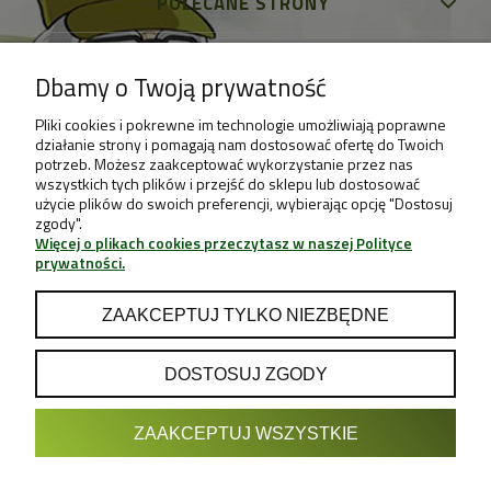
POLECANE STRONY
Dbamy o Twoją prywatność
Pliki cookies i pokrewne im technologie umożliwiają poprawne
działanie strony i pomagają nam dostosować ofertę do Twoich
potrzeb. Możesz zaakceptować wykorzystanie przez nas
wszystkich tych plików i przejść do sklepu lub dostosować
użycie plików do swoich preferencji, wybierając opcję "Dostosuj
zgody".
Więcej o plikach cookies przeczytasz w naszej Polityce
prywatności.
ZAAKCEPTUJ TYLKO NIEZBĘDNE
DOSTOSUJ ZGODY
POKAŻ PEŁNĄ WERSJĘ STRONY
ZAAKCEPTUJ WSZYSTKIE
Sklep internetowy Shoper.pl
Projekt & Support:
GRUPA
- Sklep z Growboxami internetowy i
Growshop growweed.pl