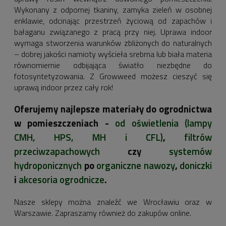
Wykonany z odpornej tkaniny, zamyka zieleń w osobnej
enklawie, odcinając przestrzeń życiową od zapachów i
bałaganu związanego z pracą przy niej. Uprawa indoor
wymaga stworzenia warunków zbliżonych do naturalnych
– dobrej jakości namioty wyścieła srebrna lub biała materia
równomiernie odbijająca światło niezbędne do
fotosyntetyzowania. Z Growweed możesz cieszyć się
uprawą indoor przez cały rok!
Oferujemy najlepsze materiały do ogrodnictwa
w pomieszczeniach -
od oświetlenia (lampy
CMH, HPS, MH i CFL)
,
filtrów
przeciwzapachowych
czy
systemów
hydroponicznych
po
organiczne nawozy
,
doniczki
i
akcesoria ogrodnicze
.
Nasze sklepy można znaleźć we Wrocławiu oraz w
Warszawie. Zapraszamy również do zakupów online.