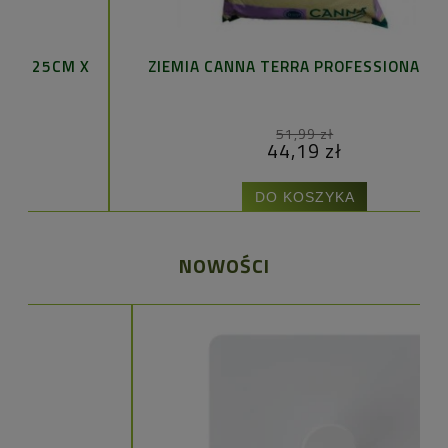
X
ZIEMIA CANNA TERRA PROFESSIONAL 50L
P
51,99 zł
44,19 zł
DO KOSZYKA
NOWOŚCI