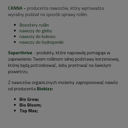
CANNA
-
producenta nawozów, który wprowadza
wyraźny podział na sposób uprawy roślin:
Boostery roślin
nawozy d
o gleby
nawozy d
o kokosu
nawozy d
o hydroponiki
Superthrive
-
produkty, które naprawdę pomagaja w
zapewnieniu Twoim roślinom silnej podstawy korzeniowej,
której będą potrzebować, żeby przetrwać na świeżym
powietrzu.
Z nawozów organicznych możemy zaproponować nawóz
od producenta
Biobizz
:
Bio Grow;
Bio Bloom;
Top Max;