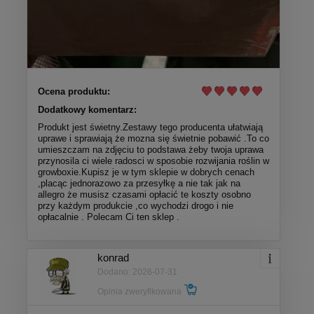
Ocena produktu:
Dodatkowy komentarz:
Produkt jest świetny.Zestawy tego producenta ułatwiają
uprawe i sprawiają że mozna się świetnie pobawić .To co
umieszczam na zdjęciu to podstawa żeby twoja uprawa
przynosila ci wiele radosci w sposobie rozwijania roślin w
growboxie.Kupisz je w tym sklepie w dobrych cenach
,placąc jednorazowo za przesyłkę a nie tak jak na
allegro że musisz czasami opłacić te koszty osobno
przy każdym produkcie ,co wychodzi drogo i nie
opłacalnie . Polecam Ci ten sklep .
konrad
Dodano: 2026-07-31
Opinia zweryfikowana