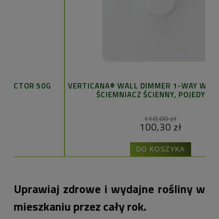
G
VERTICANA® WALL DIMMER 1-WAY WHITE - BIAŁY
VE
ŚCIEMNIACZ ŚCIENNY, POJEDYNCZY
118,00 zł
100,30 zł
DO KOSZYKA
Uprawiaj zdrowe i wydajne rośliny w
mieszkaniu przez cały rok.