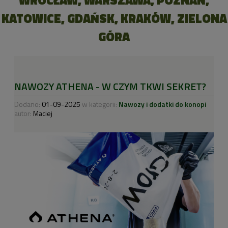
WROCŁAW, WARSZAWA, POZNAŃ,
KATOWICE, GDAŃSK, KRAKÓW, ZIELONA
GÓRA
NAWOZY ATHENA - W CZYM TKWI SEKRET?
Dodano:
01-09-2025
w kategorii:
Nawozy i dodatki do konopi
autor:
Maciej