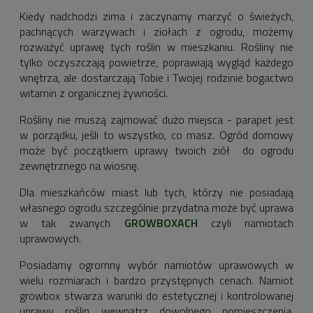
Kiedy nadchodzi zima i zaczynamy marzyć o świeżych,
pachnących warzywach i ziołach z ogrodu, możemy
rozważyć uprawę tych roślin w mieszkaniu. Rośliny nie
tylko oczyszczają powietrze, poprawiają wygląd każdego
wnętrza, ale dostarczają Tobie i Twojej rodzinie bogactwo
witamin z organicznej żywności.
Rośliny nie muszą zajmować dużo miejsca - parapet jest
w porządku, jeśli to wszystko, co masz. Ogród domowy
może być początkiem uprawy twoich ziół do ogrodu
zewnętrznego na wiosnę.
Dla mieszkańców miast lub tych, którzy nie posiadają
własnego ogrodu szczególnie przydatna może być uprawa
w tak zwanych
GROWBOXACH
czyli namiotach
uprawowych.
Posiadamy ogromny wybór namiotów uprawowych w
wielu rozmiarach i bardzo przystępnych cenach. Namiot
growbox stwarza warunki do estetycznej i kontrolowanej
uprawy roślin wewnątrz dowolnego pomieszczenia.