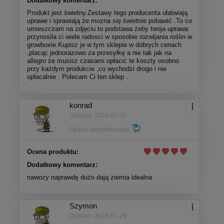
Dodatkowy komentarz:
Produkt jest świetny.Zestawy tego producenta ułatwiają
uprawe i sprawiają że mozna się świetnie pobawić .To co
umieszczam na zdjęciu to podstawa żeby twoja uprawa
przynosila ci wiele radosci w sposobie rozwijania roślin w
growboxie.Kupisz je w tym sklepie w dobrych cenach
,placąc jednorazowo za przesyłkę a nie tak jak na
allegro że musisz czasami opłacić te koszty osobno
przy każdym produkcie ,co wychodzi drogo i nie
opłacalnie . Polecam Ci ten sklep .
konrad
Dodano: 2026-07-31
Opinia zweryfikowana
Ocena produktu:
Dodatkowy komentarz:
nawozy naprawdę dużo dają ziemia idealna
Szymon
Dodano: 2026-07-29