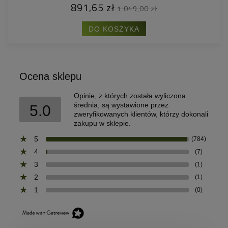
891,65 zł
1 049,00 zł
DO KOSZYKA
Ocena sklepu
Opinie, z których została wyliczona
średnia, są wystawione przez
5.0
zweryfikowanych klientów, którzy dokonali
zakupu w sklepie.
5
(784)
4
(7)
3
(1)
2
(1)
1
(0)