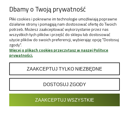
Dbamy o Twoją prywatność
Pliki cookies i pokrewne im technologie umożliwiają poprawne
działanie strony i pomagają nam dostosować ofertę do Twoich
potrzeb. Możesz zaakceptować wykorzystanie przez nas
wszystkich tych plików i przejść do sklepu lub dostosować
użycie plików do swoich preferencji, wybierając opcję "Dostosuj
zgody".
Więcej o plikach cookies przeczytasz w naszej Polityce
prywatności.
ZAAKCEPTUJ TYLKO NIEZBĘDNE
DOSTOSUJ ZGODY
POKAŻ PEŁNĄ WERSJĘ STRONY
ZAAKCEPTUJ WSZYSTKIE
Sklep internetowy Shoper.pl
Projekt & Support:
GRUPA
- Sklep z Growboxami internetowy i
Growshop growweed.pl
stacjonarny - Wrocław, Warszawa, Poznań, Katowice, Gdańsk,
Kraków, Zielona