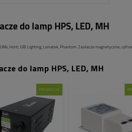
lacze do lamp HPS, LED, MH
LUMii, Horti, GIB Lighting, Lumatek, Phantom. Zasilacze magnetyczne, cyfro
lacze do lamp HPS, LED, MH
PROMOCJA
P