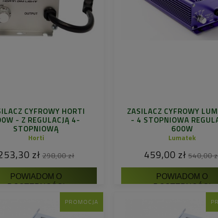
SILACZ CYFROWY HORTI
ZASILACZ CYFROWY LU
00W - Z REGULACJĄ 4-
- 4 STOPNIOWA REGUL
STOPNIOWĄ
600W
Horti
Lumatek
253,30 zł
459,00 zł
298,00 zł
540,00 z
POWIADOM O
POWIADOM O
DOSTĘPNOŚCI
DOSTĘPNOŚCI
PROMOCJA
P