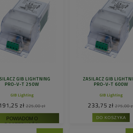
SILACZ GIB LIGHTNING
ZASILACZ GIB LIGHTN
PRO-V-T 250W
PRO-V-T 600W
GIB Lighting
GIB Lighting
191,25 zł
233,75 zł
225,00 zł
275,00 z
DO KOSZYKA
POWIADOM O
DOSTĘPNOŚCI