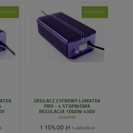
ROMOCJA
PROMOCJA
MATEK
ZASILACZ CYFROWY LUMATEK
A
PRO - 4 STOPNIOWA
0V
REGULACJA 1000W 400V
Lumatek
1 105,00 zł
ł
1 300,00 zł