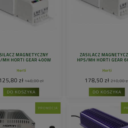
SILACZ MAGNETYCZNY
ZASILACZ MAGNETYC
/MH HORTI GEAR 400W
HPS/MH HORTI GEAR 
Horti
Horti
125,80 zł
178,50 zł
148,00 zł
210,00 z
DO KOSZYKA
DO KOSZYKA
PROMOCJA
P