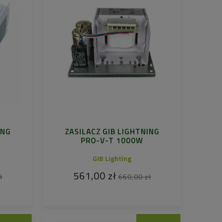
ING
ZASILACZ GIB LIGHTNING
PRO-V-T 1000W
GIB Lighting
561,00 zł
ł
660,00 zł