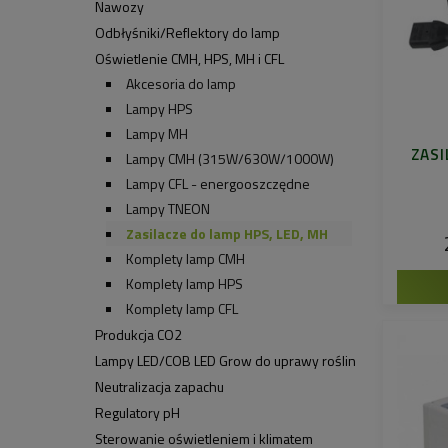
Nawozy
Odbłyśniki/Reflektory do lamp
Oświetlenie CMH, HPS, MH i CFL
Akcesoria do lamp
Lampy HPS
Lampy MH
ZASI
Lampy CMH (315W/630W/1000W)
Lampy CFL - energooszczędne
Lampy TNEON
Zasilacze do lamp HPS, LED, MH
Komplety lamp CMH
Komplety lamp HPS
Komplety lamp CFL
Produkcja CO2
Lampy LED/COB LED Grow do uprawy roślin
Neutralizacja zapachu
Regulatory pH
Sterowanie oświetleniem i klimatem