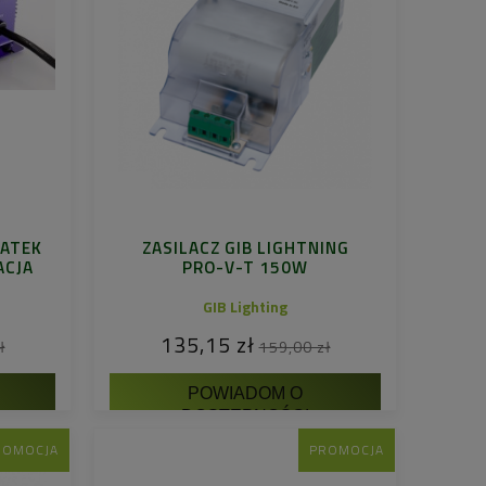
MATEK
ZASILACZ GIB LIGHTNING
ACJA
PRO-V-T 150W
GIB Lighting
135,15 zł
ł
159,00 zł
POWIADOM O
DOSTĘPNOŚCI
ROMOCJA
PROMOCJA