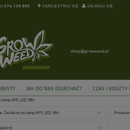
ań
574 129 805
ZAREJESTRUJ SIĘ
ZALOGUJ SIĘ
sklep@growweed.pl
OBISTY
JAK DO NAS DOJECHAĆ?
CZAS I KOSZTY
o lamp HPS, LED, MH
BLOG
e: Zasilacze do lamp HPS, LED, MH
Producen
ybierz)