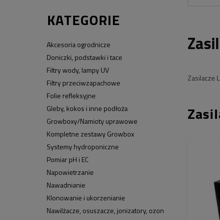
KATEGORIE
Zasi
Akcesoria ogrodnicze
Doniczki, podstawki i tace
Filtry wody, lampy UV
Zasilacze 
Filtry przeciwzapachowe
Folie refleksyjne
Zasi
Gleby, kokos i inne podłoża
Growboxy/Namioty uprawowe
Kompletne zestawy Growbox
Systemy hydroponiczne
Pomiar pH i EC
Napowietrzanie
Nawadnianie
Klonowanie i ukorzenianie
Nawilżacze, osuszacze, jonizatory, ozon