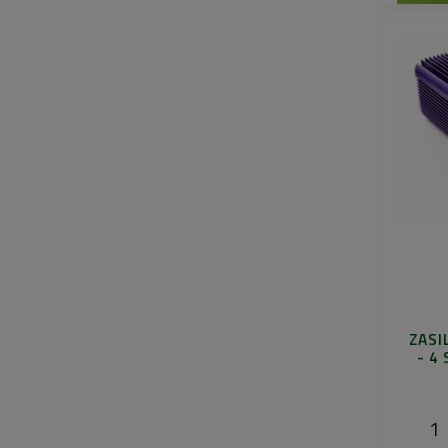
ZASI
- 4
1 