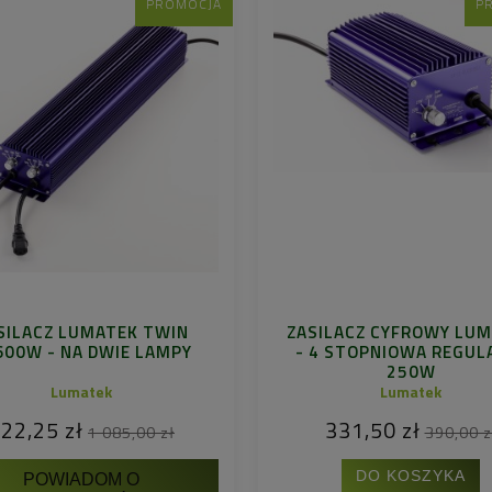
PROMOCJA
P
SILACZ LUMATEK TWIN
ZASILACZ CYFROWY LU
600W - NA DWIE LAMPY
- 4 STOPNIOWA REGUL
250W
Lumatek
Lumatek
22,25 zł
331,50 zł
1 085,00 zł
390,00 z
DO KOSZYKA
POWIADOM O