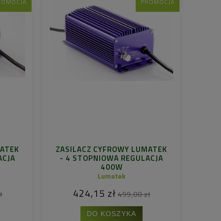
ROMOCJA
PROMOCJA
MATEK
ZASILACZ CYFROWY LUMATEK
ACJA
- 4 STOPNIOWA REGULACJA
400W
Lumatek
424,15 zł
ł
499,00 zł
DO KOSZYKA