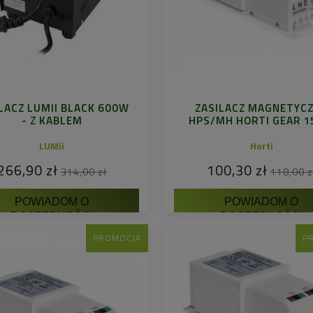
LACZ LUMII BLACK 600W
ZASILACZ MAGNETYC
- Z KABLEM
HPS/MH HORTI GEAR 
LUMii
Horti
266,90 zł
100,30 zł
314,00 zł
118,00 z
POWIADOM O
POWIADOM O
DOSTĘPNOŚCI
DOSTĘPNOŚCI
PROMOCJA
P