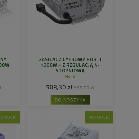
ZNY
ZASILACZ CYFROWY HORTI
600W
1000W - Z REGULACJĄ 4-
STOPNIOWĄ
Horti
508,30 zł
ł
598,00 zł
DO KOSZYKA
ROMOCJA
PROMOCJA