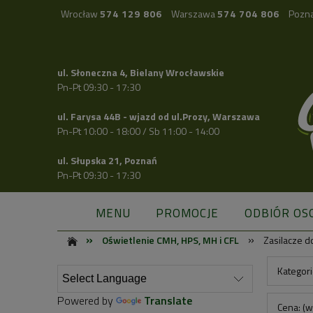
Wrocław
574 129 806
Warszawa
574 704 806
Pozn
ul. Słoneczna 4, Bielany Wrocławskie
Pn-Pt 09:30 - 17:30
ul. Farysa 44B - wjazd od ul.Prozy, Warszawa
Pn-Pt 10:00 - 18:00 / Sb 11:00 - 14:00
ul. Słupska 21, Poznań
Pn-Pt 09:30 - 17:30
MENU
PROMOCJE
ODBIÓR OS
»
»
Oświetlenie CMH, HPS, MH i CFL
Zasilacze d
Kategori
Powered by
Translate
Cena: (w