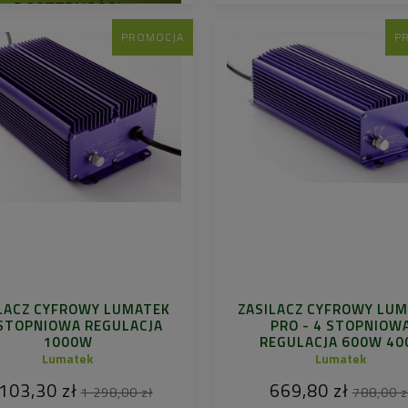
DOSTĘPNOŚCI
PROMOCJA
P
LACZ CYFROWY LUMATEK
ZASILACZ CYFROWY LU
 STOPNIOWA REGULACJA
PRO - 4 STOPNIOW
1000W
REGULACJA 600W 40
Lumatek
Lumatek
103,30 zł
669,80 zł
1 298,00 zł
788,00 z