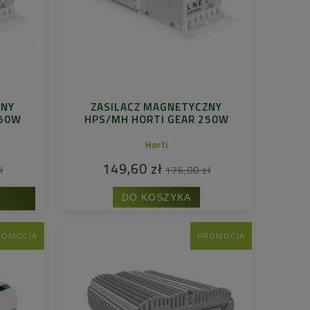
ZNY
ZASILACZ MAGNETYCZNY
150W
HPS/MH HORTI GEAR 250W
Horti
149,60 zł
ł
176,00 zł
DO KOSZYKA
ROMOCJA
PROMOCJA