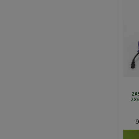
ZA
2X
9