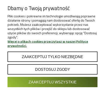
Dbamy o Twoją prywatność
Pliki cookies i pokrewne im technologie umożliwiają poprawne
działanie strony i pomagają nam dostosować ofertę do Twoich
potrzeb. Możesz zaakceptować wykorzystanie przez nas
wszystkich tych plików i przejść do sklepu lub dostosować
użycie plików do swoich preferencji, wybierając opcję "Dostosuj
zgody".
Więcej o plikach cookies przeczytasz w naszej Polityce
prywatności.
ZAAKCEPTUJ TYLKO NIEZBĘDNE
DOSTOSUJ ZGODY
POKAŻ PEŁNĄ WERSJĘ STRONY
ZAAKCEPTUJ WSZYSTKIE
Sklep internetowy Shoper.pl
Projekt & Support:
GRUPA
- Sklep z Growboxami internetowy i
Growshop growweed.pl
stacjonarny - Wrocław, Warszawa, Poznań, Katowice, Gdańsk,
Kraków, Zielona