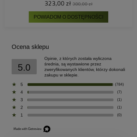
323,00 zł
380,00 zł
POWIADOM O DOSTĘPNOŚCI
Ocena sklepu
Opinie, z których została wyliczona
średnia, są wystawione przez
5.0
zweryfikowanych klientów, którzy dokonali
zakupu w sklepie.
5
(784)
4
(7)
3
(1)
2
(1)
1
(0)