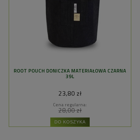
ROOT POUCH DONICZKA MATERIAŁOWA CZARNA
PR
39L
23,80 zł
Cena regularna:
28,00 zł
DO KOSZYKA