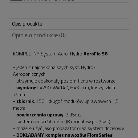
Opis produktu
Opinie o produkcie (0)
KOMPLETNY System Aero-Hydro
AeroFlo 56
- jeden z najdoskonalszych syst. Hydro-
Aeroponicznych
- utrzymuje doskonały poziom tlenu w roztworze
-
wymiary
: L=290, W=140, H=32 cm, koszyczki fi
75mm
-
zbiornik
: 150 l, długoć modułów uprawowych 1,5
metra
-
powierzchnia
uprawy
: 3,35m2
- system mieści 56 roślin (8 modułów po 7szt.)
- może służyć jako propagator oraz system docelowy
-
DOKŁADAMY komplet nawozów FloraSeries