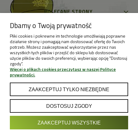
POLECANE STRONY
Dbamy o Twoją prywatność
Pliki cookies i pokrewne im technologie umożliwiają poprawne
działanie strony i pomagają nam dostosować ofertę do Twoich
potrzeb. Możesz zaakceptować wykorzystanie przez nas
wszystkich tych plików i przejść do sklepu lub dostosować
użycie plików do swoich preferencji, wybierając opcję "Dostosuj
zgody".
Więcej o plikach cookies przeczytasz w naszej Polityce
prywatności.
ZAAKCEPTUJ TYLKO NIEZBĘDNE
DOSTOSUJ ZGODY
POKAŻ PEŁNĄ WERSJĘ STRONY
ZAAKCEPTUJ WSZYSTKIE
Sklep internetowy Shoper.pl
Projekt & Support:
GRUPA