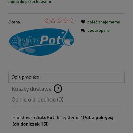
dodaj do przechowalni
Ocena:
poleć znajomemu
dodaj opinię
Opis produktu
Koszty dostawy
Cena nie zawiera
Opinie o produkcie (0)
ewentualnych kosztów
płatności
Podstawka
AutoPot
do systemu
1Pot z pokrywą
(do doniczek 15l)