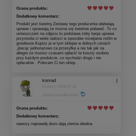
Ocena produktu:
Dodatkowy komentarz:
Produkt jest świetny.Zestawy tego producenta ułatwiają
uprawe i sprawiają że mozna się świetnie pobawić .To co
umieszczam na zdjęciu to podstawa żeby twoja uprawa
przynosila ci wiele radosci w sposobie rozwijania roślin w
growboxie.Kupisz je w tym sklepie w dobrych cenach
,placąc jednorazowo za przesyłkę a nie tak jak na
allegro że musisz czasami opłacić te koszty osobno
przy każdym produkcie ,co wychodzi drogo i nie
opłacalnie . Polecam Ci ten sklep .
konrad
Dodano: 2026-07-31
Opinia zweryfikowana
Ocena produktu:
Dodatkowy komentarz:
nawozy naprawdę dużo dają ziemia idealna