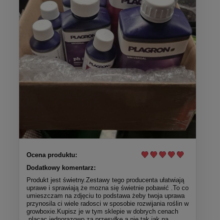
Ocena produktu:
Dodatkowy komentarz:
Produkt jest świetny.Zestawy tego producenta ułatwiają
uprawe i sprawiają że mozna się świetnie pobawić .To co
umieszczam na zdjęciu to podstawa żeby twoja uprawa
przynosila ci wiele radosci w sposobie rozwijania roślin w
growboxie.Kupisz je w tym sklepie w dobrych cenach
,placąc jednorazowo za przesyłkę a nie tak jak na