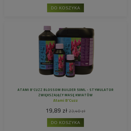
DO KOSZYKA
ATAMI B'CUZZ BLOSSOM BUILDER 50ML - STYMULATOR
ZWIĘKSZAJĄCY MASĘ KWIATÓW
Atami B'Cuzz
19,89 zł
23,40 zł
DO KOSZYKA