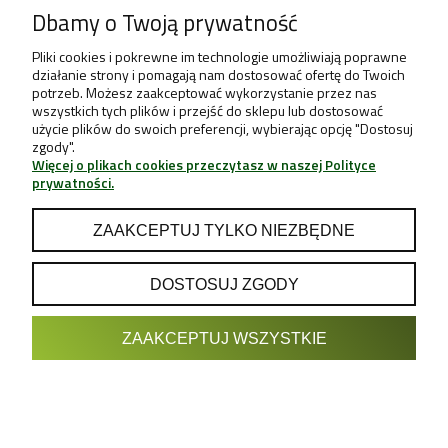
Dbamy o Twoją prywatność
Pliki cookies i pokrewne im technologie umożliwiają poprawne
działanie strony i pomagają nam dostosować ofertę do Twoich
potrzeb. Możesz zaakceptować wykorzystanie przez nas
wszystkich tych plików i przejść do sklepu lub dostosować
użycie plików do swoich preferencji, wybierając opcję "Dostosuj
zgody".
Więcej o plikach cookies przeczytasz w naszej Polityce
prywatności.
ZAAKCEPTUJ TYLKO NIEZBĘDNE
DOSTOSUJ ZGODY
POKAŻ PEŁNĄ WERSJĘ STRONY
ZAAKCEPTUJ WSZYSTKIE
Sklep internetowy Shoper.pl
Projekt & Support:
GRUPA
- Sklep z Growboxami internetowy i
Growshop growweed.pl
stacjonarny - Wrocław, Warszawa, Poznań, Katowice, Gdańsk,
Kraków, Zielona