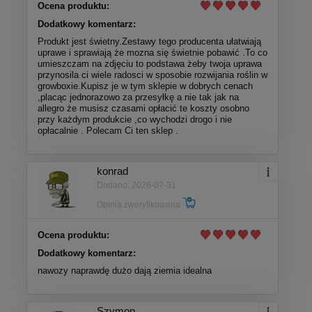
Ocena produktu:
Dodatkowy komentarz:
Produkt jest świetny.Zestawy tego producenta ułatwiają
uprawe i sprawiają że mozna się świetnie pobawić .To co
umieszczam na zdjęciu to podstawa żeby twoja uprawa
przynosila ci wiele radosci w sposobie rozwijania roślin w
growboxie.Kupisz je w tym sklepie w dobrych cenach
,placąc jednorazowo za przesyłkę a nie tak jak na
allegro że musisz czasami opłacić te koszty osobno
przy każdym produkcie ,co wychodzi drogo i nie
opłacalnie . Polecam Ci ten sklep .
konrad
Dodano: 2026-07-31
Opinia zweryfikowana
Ocena produktu:
Dodatkowy komentarz:
nawozy naprawdę dużo dają ziemia idealna
Szymon