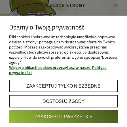
POLECANE STRONY
Dbamy o Twoją prywatność
Pliki cookies i pokrewne im technologie umożliwiają poprawne
działanie strony i pomagają nam dostosować ofertę do Twoich
potrzeb. Możesz zaakceptować wykorzystanie przez nas
wszystkich tych plików i przejść do sklepu lub dostosować
użycie plików do swoich preferencji, wybierając opcję "Dostosuj
zgody".
Więcej o plikach cookies przeczytasz w naszej Polityce
prywatności.
ZAAKCEPTUJ TYLKO NIEZBĘDNE
DOSTOSUJ ZGODY
POKAŻ PEŁNĄ WERSJĘ STRONY
ZAAKCEPTUJ WSZYSTKIE
Sklep internetowy Shoper.pl
Projekt & Support:
GRUPA
- Sklep z Growboxami internetowy i