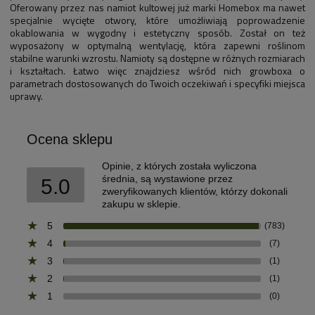
Oferowany przez nas namiot kultowej już marki Homebox ma nawet
specjalnie wycięte otwory, które umożliwiają poprowadzenie
okablowania w wygodny i estetyczny sposób. Został on też
wyposażony w optymalną wentylację, która zapewni roślinom
stabilne warunki wzrostu. Namioty są dostępne w różnych rozmiarach
i kształtach. Łatwo więc znajdziesz wśród nich growboxa o
parametrach dostosowanych do Twoich oczekiwań i specyfiki miejsca
uprawy.
Ocena sklepu
Opinie, z których została wyliczona
średnia, są wystawione przez
5.0
zweryfikowanych klientów, którzy dokonali
zakupu w sklepie.
5
(783)
4
(7)
3
(1)
2
(1)
1
(0)