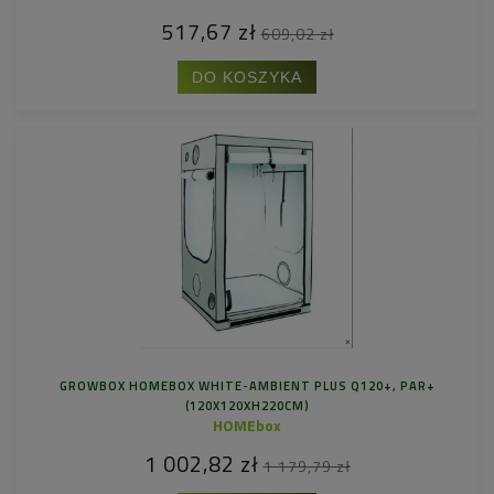
517,67 zł
609,02 zł
DO KOSZYKA
GROWBOX HOMEBOX WHITE-AMBIENT PLUS Q120+, PAR+
(120X120XH220CM)
HOMEbox
1 002,82 zł
1 179,79 zł