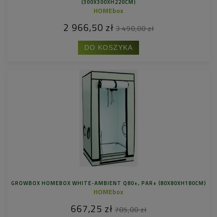
(300X300XH220CM)
HOMEbox
2 966,50 zł
3 490,00 zł
DO KOSZYKA
GROWBOX HOMEBOX WHITE-AMBIENT Q80+, PAR+ (80X80XH180CM)
HOMEbox
667,25 zł
785,00 zł