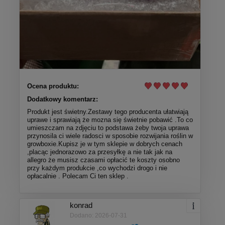
Ocena produktu:
Dodatkowy komentarz:
Produkt jest świetny.Zestawy tego producenta ułatwiają
uprawe i sprawiają że mozna się świetnie pobawić .To co
umieszczam na zdjęciu to podstawa żeby twoja uprawa
przynosila ci wiele radosci w sposobie rozwijania roślin w
growboxie.Kupisz je w tym sklepie w dobrych cenach
,placąc jednorazowo za przesyłkę a nie tak jak na
allegro że musisz czasami opłacić te koszty osobno
przy każdym produkcie ,co wychodzi drogo i nie
opłacalnie . Polecam Ci ten sklep .
konrad
Dodano: 2026-07-31