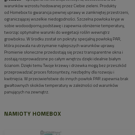
warunków wzrostu hodowanej przez Ciebie zieleni. Produkty
od Homebox to gwarancja pewnej uprawy w zamkniętej przestrzeni,
ograniczającej wszelkie niedogodności. Szczelna powłoka kryje w
sobie wodoodporną podstawę i zapewnia obniżenie temperatury,
tworząc optymalne warunki do wegetacji roślin wewnątrz
growboksu. W środku został on pokryty specjalną powłoką PAR,
która pozwala na utrzymanie najlepszych warunków uprawy.
Promienie słoneczne przedostają się przez transparentne okna i
zostają rozprowadzone po całym wnętrzu dzięki idealnie białym
ścianom. Dzięki temu Twoje krzewy i drzewka mogą bez przeszkód
przeprowadzać proces fotosyntezy, niezbędny dla rozwoju i
kwitnięcia. W przeciwieństwie do innych powłok PAR zapewnia brak
gwałtownych skoków temperatury w zależności od warunków
panujących na zewnątrz.
NAMIOTY HOMEBOX