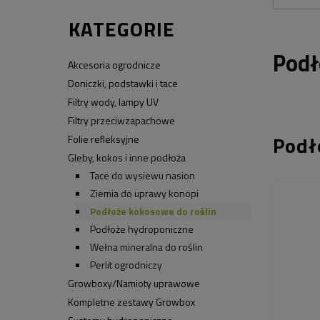
KATEGORIE
Podł
Akcesoria ogrodnicze
Doniczki, podstawki i tace
Filtry wody, lampy UV
Filtry przeciwzapachowe
Podł
Folie refleksyjne
Gleby, kokos i inne podłoża
Tace do wysiewu nasion
Ziemia do uprawy konopi
Podłoże kokosowe do roślin
Podłoże hydroponiczne
Wełna mineralna do roślin
Perlit ogrodniczy
Growboxy/Namioty uprawowe
Kompletne zestawy Growbox