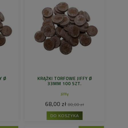
Y Ø
KRĄŻKI TORFOWE JIFFY Ø
33MM 100 SZT.
Jiffy
68,00 zł
80,00 zł
DO KOSZYKA