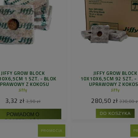
JIFFY GROW BLOCK
JIFFY GROW BLOCK
10X6,5CM 1 SZT. - BLOK
10X10X6,5CM 92 SZT. -
PRAWOWY Z KOKOSU
UPRAWOWY Z KOKO
Jiffy
Jiffy
3,32 zł
280,50 zł
3,90 zł
330,00 z
DO KOSZYKA
POWIADOM O
DOSTĘPNOŚCI
PROMOCJA
P