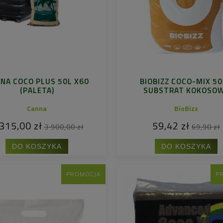
NA COCO PLUS 50L X60
BIOBIZZ COCO-MIX 50
(PALETA)
SUBSTRAT KOKOSO
Canna
BioBizz
315,00 zł
59,42 zł
3 900,00 zł
69,90 zł
DO KOSZYKA
DO KOSZYKA
PROMOCJA
P