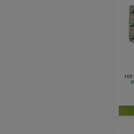
10X
U