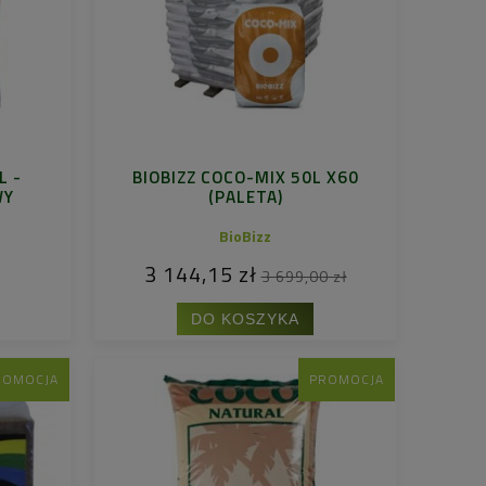
L -
BIOBIZZ COCO-MIX 50L X60
WY
(PALETA)
BioBizz
3 144,15 zł
3 699,00 zł
DO KOSZYKA
ROMOCJA
PROMOCJA