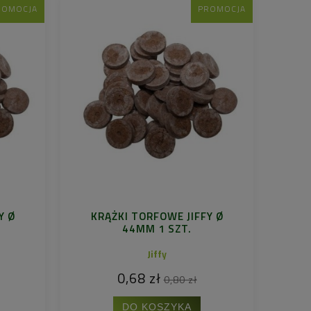
ROMOCJA
PROMOCJA
Y Ø
KRĄŻKI TORFOWE JIFFY Ø
44MM 1 SZT.
Jiffy
0,68 zł
0,80 zł
DO KOSZYKA