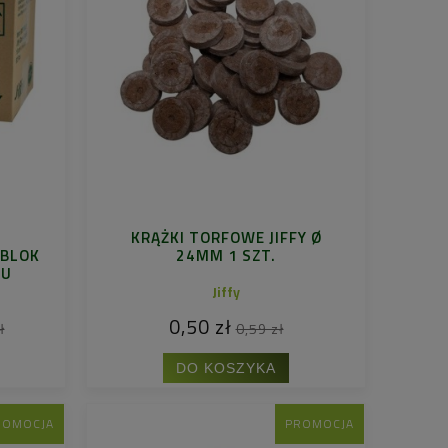
KRĄŻKI TORFOWE JIFFY Ø
 BLOK
24MM 1 SZT.
SU
Jiffy
0,50 zł
ł
0,59 zł
DO KOSZYKA
ROMOCJA
PROMOCJA