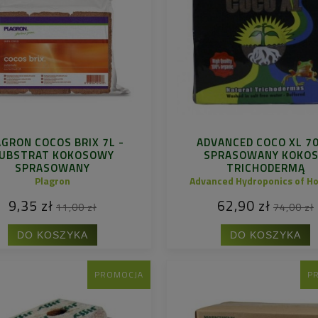
GRON COCOS BRIX 7L -
ADVANCED COCO XL 70
UBSTRAT KOKOSOWY
SPRASOWANY KOKOS
SPRASOWANY
TRICHODERMĄ
Plagron
Advanced Hydroponics of Ho
9,35 zł
62,90 zł
11,00 zł
74,00 zł
DO KOSZYKA
DO KOSZYKA
PROMOCJA
P