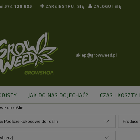
ań
574 129 805
ZAREJESTRUJ SIĘ
ZALOGUJ SIĘ
sklep@growweed.pl
OBISTY
JAK DO NAS DOJECHAĆ?
CZAS I KOSZTY
we do roślin
BLOG
ie: Podłoże kokosowe do roślin
Producen
ybierz)