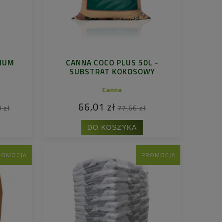
IUM
CANNA COCO PLUS 50L -
SUBSTRAT KOKOSOWY
Canna
66,01 zł
 zł
77,66 zł
DO KOSZYKA
ROMOCJA
PROMOCJA