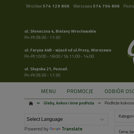
Wrocław
574 129 806
Warszawa
574 704 806
Pozn
ul. Słoneczna 4, Bielany Wrocławskie
Pn-Pt 09:30 - 17:30
ul. Farysa 44B - wjazd od ul.Prozy, Warszawa
Pn-Pt 10:00 - 18:00 / Sb 11:00 - 14:00
ul. Słupska 21, Poznań
Pn-Pt 09:30 - 17:30
MENU
PROMOCJE
ODBIÓR OS
»
»
Gleby, kokos i inne podłoża
Podłoże kokoso
Kategor
Powered by
Translate
Cena: (w