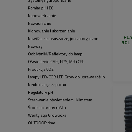
Systemy hydroponiczne
Pomiar pH i EC
Napowietrzanie
Nawadnianie
Klonowanie i ukorzenianie
PL
Nawilżacze, osuszacze, jonizatory, ozon
50L
Nawozy
Odbłyśniki/Reflektory do lamp
Oświetlenie CMH, HPS, MH i CFL
Produkcja CO2
Lampy LED/COB LED Grow do uprawy roślin
Neutralizacja zapachu
Regulatory pH
Sterowanie oświetleniem i klimatem
Środki ochrony roślin
Wentylacja Growboxa
OUTDOOR time