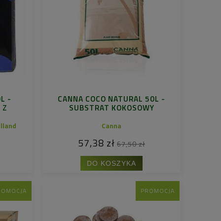
L -
CANNA COCO NATURAL 50L -
 Z
SUBSTRAT KOKOSOWY
lland
Canna
57,38 zł
67,50 zł
DO KOSZYKA
ROMOCJA
PROMOCJA