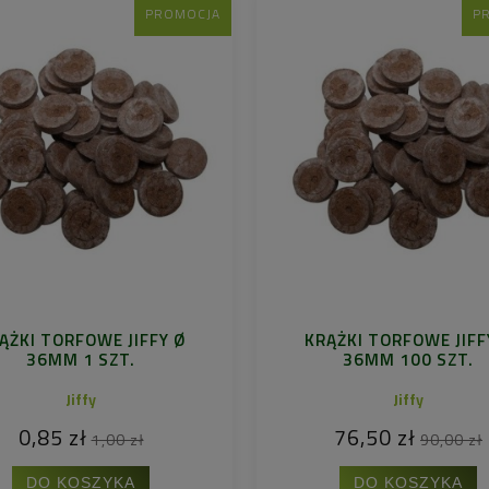
PROMOCJA
P
ĄŻKI TORFOWE JIFFY Ø
KRĄŻKI TORFOWE JIFF
36MM 1 SZT.
36MM 100 SZT.
Jiffy
Jiffy
0,85 zł
76,50 zł
1,00 zł
90,00 zł
DO KOSZYKA
DO KOSZYKA