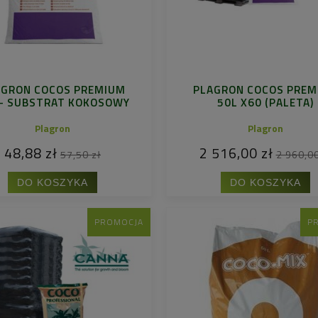
AGRON COCOS PREMIUM
PLAGRON COCOS PREM
 - SUBSTRAT KOKOSOWY
50L X60 (PALETA)
Plagron
Plagron
48,88 zł
2 516,00 zł
57,50 zł
2 960,00
DO KOSZYKA
DO KOSZYKA
PROMOCJA
P