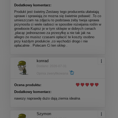
Dodatkowy komentarz:
Produkt jest świetny.Zestawy tego producenta ułatwiają
uprawe i sprawiają że mozna się świetnie pobawić .To co
umieszczam na zdjęciu to podstawa żeby twoja uprawa
przynosila ci wiele radosci w sposobie rozwijania roślin w
growboxie.Kupisz je w tym sklepie w dobrych cenach
,placąc jednorazowo za przesyłkę a nie tak jak na
allegro że musisz czasami opłacić te koszty osobno
przy każdym produkcie ,co wychodzi drogo i nie
opłacalnie . Polecam Ci ten sklep .
konrad
Dodano: 2026-07-31
Opinia zweryfikowana
Ocena produktu:
Dodatkowy komentarz:
nawozy naprawdę dużo dają ziemia idealna
Szymon