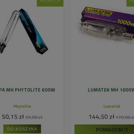
PROMOCJA
P
PA MH PHYTOLITE 600W
LUMATEK MH 1000
Phytolite
Lumatek
50,15 zł
144,50 zł
59,00 zł
170,00 z
DO KOSZYKA
POWIADOM O