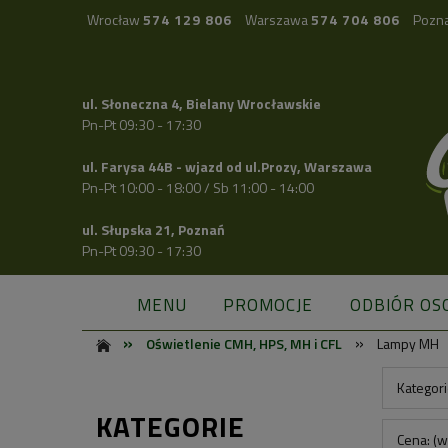
Wrocław
574 129 806
Warszawa
574 704 806
Pozn
ul. Słoneczna 4, Bielany Wrocławskie
Pn-Pt 09:30 - 17:30
ul. Farysa 44B - wjazd od ul.Prozy, Warszawa
Pn-Pt 10:00 - 18:00 / Sb 11:00 - 14:00
ul. Słupska 21, Poznań
Pn-Pt 09:30 - 17:30
MENU
PROMOCJE
ODBIÓR OS
»
»
Oświetlenie CMH, HPS, MH i CFL
Lampy MH
Kategor
KATEGORIE
Cena: (w