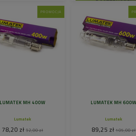
DOSTĘPNOŚCI
PROMOCJA
P
LUMATEK MH 400W
LUMATEK MH 600
Lumatek
Lumatek
78,20 zł
89,25 zł
92,00 zł
105,00 zł