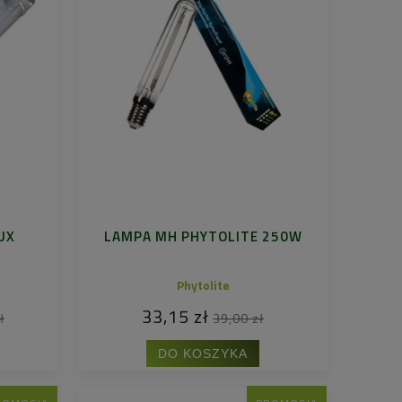
UX
LAMPA MH PHYTOLITE 250W
K
Phytolite
33,15 zł
ł
39,00 zł
DO KOSZYKA