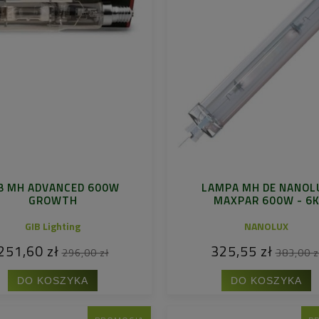
B MH ADVANCED 600W
LAMPA MH DE NANOL
GROWTH
MAXPAR 600W - 6
GIB Lighting
NANOLUX
251,60 zł
325,55 zł
296,00 zł
383,00 z
DO KOSZYKA
DO KOSZYKA