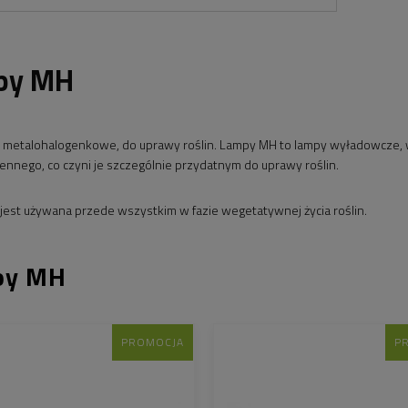
py MH
metalohalogenkowe, do uprawy roślin. Lampy MH to lampy wyładowcze, wy
iennego, co czyni je szczególnie przydatnym do uprawy roślin.
est używana przede wszystkim w fazie wegetatywnej życia roślin.
py MH
PROMOCJA
P