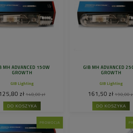
B MH ADVANCED 150W
GIB MH ADVANCED 2
GROWTH
GROWTH
GIB Lighting
GIB Lighting
125,80 zł
161,50 zł
148,00 zł
190,00 z
DO KOSZYKA
DO KOSZYKA
PROMOCJA
P