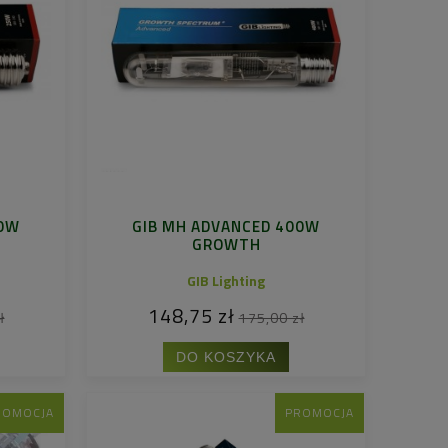
50W
GIB MH ADVANCED 400W
GROWTH
GIB Lighting
148,75 zł
ł
175,00 zł
DO KOSZYKA
ROMOCJA
PROMOCJA