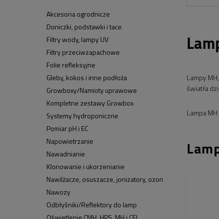
Akcesoria ogrodnicze
Doniczki, podstawki i tace
Lam
Filtry wody, lampy UV
Filtry przeciwzapachowe
Folie refleksyjne
Lampy MH, 
Gleby, kokos i inne podłoża
światła dz
Growboxy/Namioty uprawowe
Kompletne zestawy Growbox
Lampa MH j
Systemy hydroponiczne
Pomiar pH i EC
Napowietrzanie
Lam
Nawadnianie
Klonowanie i ukorzenianie
Nawilżacze, osuszacze, jonizatory, ozon
Nawozy
Odbłyśniki/Reflektory do lamp
Oświetlenie CMH, HPS, MH i CFL