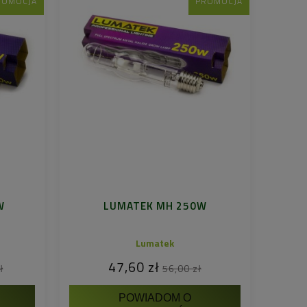
ROMOCJA
PROMOCJA
W
LUMATEK MH 250W
Lumatek
47,60 zł
ł
56,00 zł
POWIADOM O