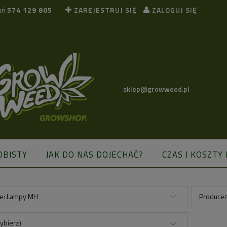
ań
574 129 805
ZAREJESTRUJ SIĘ
ZALOGUJ SIĘ
sklep@growweed.pl
OBISTY
JAK DO NAS DOJECHAĆ?
CZAS I KOSZTY
BLOG
ie: Lampy MH
Producen
ybierz)