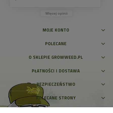
Więcej opinii
MOJE KONTO
POLECANE
O SKLEPIE GROWWEED.PL
PŁATNOŚCI I DOSTAWA
BEZPIECZEŃSTWO
POLECANE STRONY