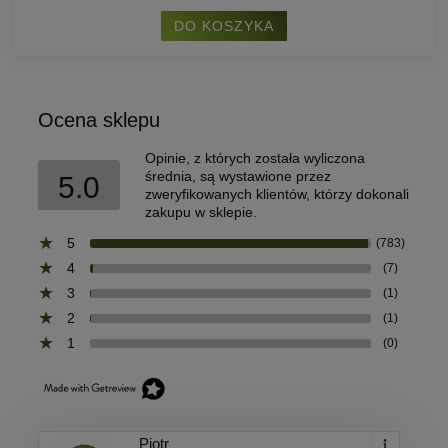
DO KOSZYKA
Ocena sklepu
Opinie, z których została wyliczona
średnia, są wystawione przez
5.0
zweryfikowanych klientów, którzy dokonali
zakupu w sklepie.
5
(783)
4
(7)
3
(1)
2
(1)
1
(0)
Piotr