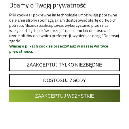
Dbamy o Twoją prywatność
Pliki cookies i pokrewne im technologie umożliwiają poprawne
działanie strony i pomagają nam dostosować ofertę do Twoich
potrzeb. Możesz zaakceptować wykorzystanie przez nas
wszystkich tych plików i przejść do sklepu lub dostosować
użycie plików do swoich preferencji, wybierając opcję "Dostosuj
zgody".
Więcej o plikach cookies przeczytasz w naszej Polityce
prywatności.
ZAAKCEPTUJ TYLKO NIEZBĘDNE
DOSTOSUJ ZGODY
POKAŻ PEŁNĄ WERSJĘ STRONY
ZAAKCEPTUJ WSZYSTKIE
Sklep internetowy Shoper.pl
Projekt & Support:
GRUPA
- Sklep z Growboxami internetowy i
Growshop growweed.pl
stacjonarny - Wrocław, Warszawa, Poznań, Katowice, Gdańsk,
Kraków, Zielona