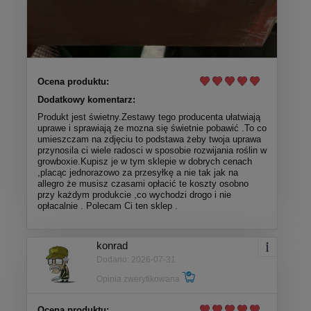
Ocena produktu:
Dodatkowy komentarz:
Produkt jest świetny.Zestawy tego producenta ułatwiają
uprawe i sprawiają że mozna się świetnie pobawić .To co
umieszczam na zdjęciu to podstawa żeby twoja uprawa
przynosila ci wiele radosci w sposobie rozwijania roślin w
growboxie.Kupisz je w tym sklepie w dobrych cenach
,placąc jednorazowo za przesyłkę a nie tak jak na
allegro że musisz czasami opłacić te koszty osobno
przy każdym produkcie ,co wychodzi drogo i nie
opłacalnie . Polecam Ci ten sklep .
konrad
Dodano: 2026-07-31
Opinia zweryfikowana
Ocena produktu: