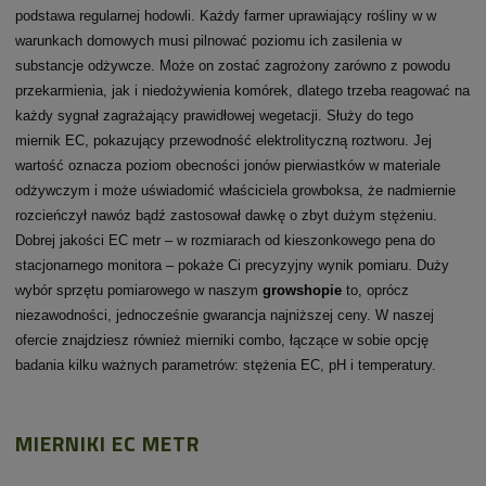
podstawa regularnej hodowli. Każdy farmer uprawiający rośliny w w
warunkach domowych musi pilnować poziomu ich zasilenia w
substancje odżywcze. Może on zostać zagrożony zarówno z powodu
przekarmienia, jak i niedożywienia komórek, dlatego trzeba reagować na
każdy sygnał zagrażający prawidłowej wegetacji. Służy do tego
miernik EC, pokazujący przewodność elektrolityczną roztworu. Jej
wartość oznacza poziom obecności jonów pierwiastków w materiale
odżywczym i może uświadomić właściciela growboksa, że nadmiernie
rozcieńczył nawóz bądź zastosował dawkę o zbyt dużym stężeniu.
Dobrej jakości EC metr – w rozmiarach od kieszonkowego pena do
stacjonarnego monitora – pokaże Ci precyzyjny wynik pomiaru. Duży
wybór sprzętu pomiarowego w naszym
growshopie
to, oprócz
niezawodności, jednocześnie gwarancja najniższej ceny. W naszej
ofercie znajdziesz również mierniki combo, łączące w sobie opcję
badania kilku ważnych parametrów: stężenia EC, pH i temperatury.
MIERNIKI EC METR