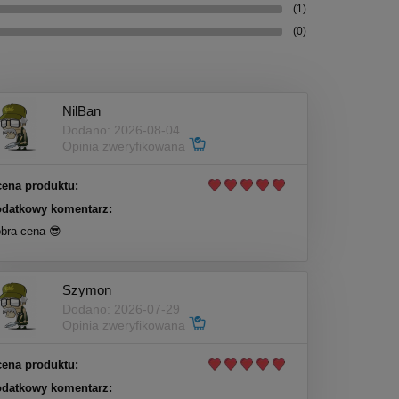
(1)
(0)
NilBan
Dodano: 2026-08-04
Opinia zweryfikowana
ena produktu:
datkowy komentarz:
bra cena 😎
Szymon
Dodano: 2026-07-29
Opinia zweryfikowana
ena produktu:
datkowy komentarz: