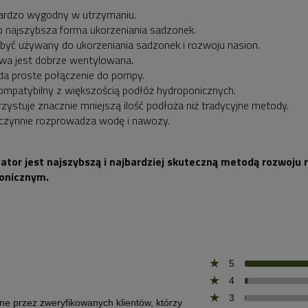
bardzo wygodny w utrzymaniu.
to najszybsza forma ukorzeniania sadzonek.
być używany do ukorzeniania sadzonek i rozwoju nasion.
wa jest dobrze wentylowana.
da proste połączenie do pompy.
kompatybilny z większością podłóż hydroponicznych.
zystuje znacznie mniejszą ilość podłoża niż tradycyjne metody.
czynnie rozprowadza wodę i nawozy.
ator jest najszybszą i najbardziej skuteczną metodą rozwoju 
onicznym.
5
4
3
one przez zweryfikowanych klientów, którzy