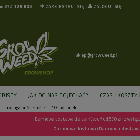
ań
574 129 805
ZAREJESTRUJ SIĘ
ZALOGUJ SIĘ
sklep@growweed.pl
OBISTY
JAK DO NAS DOJECHAĆ?
CZAS I KOSZTY
»
Propagator Nutriculture - 40 sadzonek
BLOG
Darmowa dostawa dla zamówień od 500 zł (z wyłąc
Darmowa dostawa (Darmowa dostawa) 