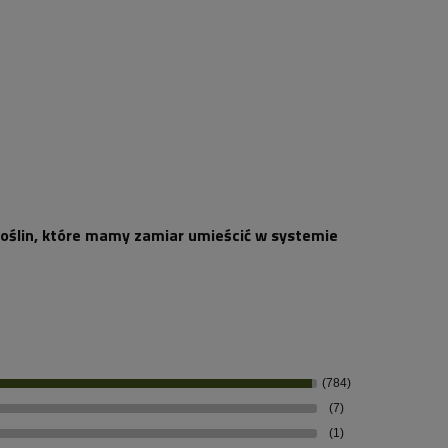
roślin, które mamy zamiar umieścić w systemie
(784)
(7)
(1)