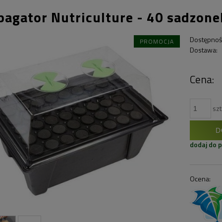
pagator Nutriculture - 40 sadzone
Dostępnoś
PROMOCJA
Dostawa:
Cena:
szt
D
dodaj do 
Ocena: