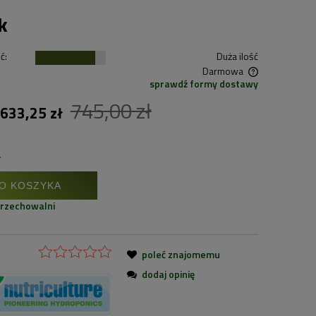
k
ć:
Duża ilość
Darmowa
sprawdź formy dostawy
Cena nie zawiera ewentualnych kosztów
745,00 zł
633,25 zł
płatności
.
O KOSZYKA
przechowalni
poleć znajomemu
dodaj opinię