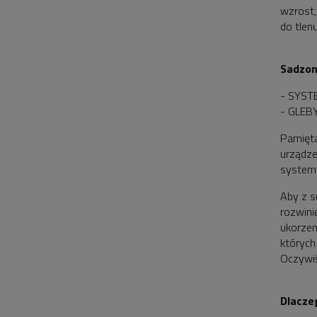
wzrost,
do tlen
Sadzon
- SYS
- GLEB
Pamięta
urządze
system 
Aby z s
rozwini
ukorzen
których
Oczywiś
Dlacze