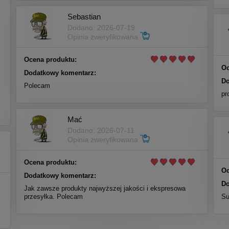
Sebastian
Dodano: 2026-07-19
Opinia zweryfikowana
Ocena produktu:
Oc
Dodatkowy komentarz:
Do
Polecam
m
pr
i
Mać
Dodano: 2026-07-11
Opinia zweryfikowana
Ocena produktu:
Oc
Dodatkowy komentarz:
Do
Jak zawsze produkty najwyższej jakości i ekspresowa
przesyłka. Polecam
Su