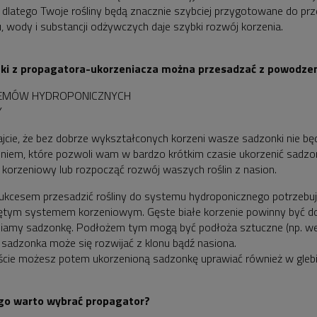
 dlatego Twoje rośliny będą znacznie szybciej przygotowane do prz
u, wody i substancji odżywczych daje szybki rozwój korzenia.
ki z propagatora-ukorzeniacza można przesadzać z powodze
TEMÓW HYDROPONICZNYCH
Y
jcie, że bez dobrze wykształconych korzeni wasze sadzonki nie będ
niem, które pozwoli wam w bardzo krótkim czasie ukorzenić sadzon
korzeniowy lub rozpocząć rozwój waszych roślin z nasion.
ukcesem przesadzić rośliny do systemu hydroponicznego potrzebuj
ętym systemem korzeniowym. Gęste białe korzenie powinny być d
iamy sadzonkę. Podłożem tym mogą być podłoża sztuczne (np. wełn
 sadzonka może się rozwijać z klonu bądź nasiona.
cie możesz potem ukorzenioną sadzonkę uprawiać również w glebi
go warto wybrać propagator?