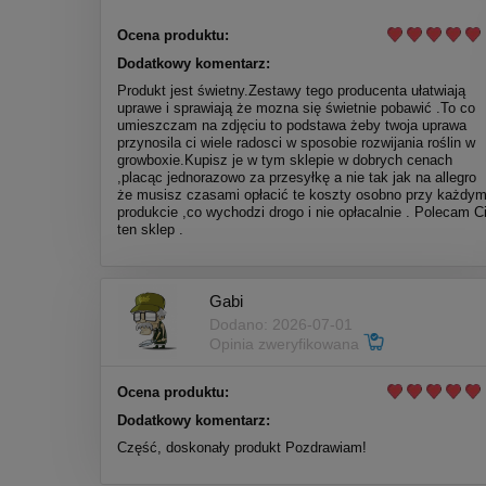
Ocena produktu:
Dodatkowy komentarz:
Produkt jest świetny.Zestawy tego producenta ułatwiają
uprawe i sprawiają że mozna się świetnie pobawić .To co
umieszczam na zdjęciu to podstawa żeby twoja uprawa
przynosila ci wiele radosci w sposobie rozwijania roślin w
growboxie.Kupisz je w tym sklepie w dobrych cenach
,placąc jednorazowo za przesyłkę a nie tak jak na allegro
że musisz czasami opłacić te koszty osobno przy każdy
produkcie ,co wychodzi drogo i nie opłacalnie . Polecam C
ten sklep .
Gabi
Dodano: 2026-07-01
Opinia zweryfikowana
Ocena produktu:
Dodatkowy komentarz:
Część, doskonały produkt Pozdrawiam!