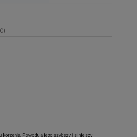
(0)
i
korzenia. Powodują jego szybszy i silniejszy