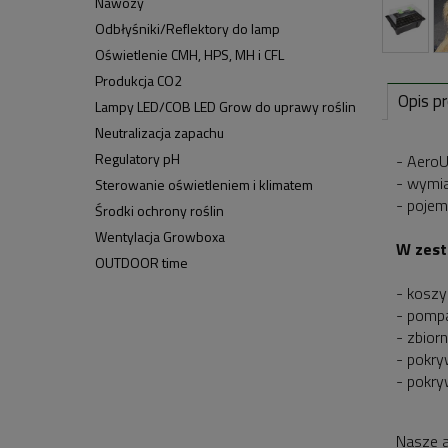
Nawozy
Odbłyśniki/Reflektory do lamp
Oświetlenie CMH, HPS, MH i CFL
Produkcja CO2
Opis p
Lampy LED/COB LED Grow do uprawy roślin
Neutralizacja zapachu
Regulatory pH
- AeroU
- wymi
Sterowanie oświetleniem i klimatem
- pojem
Środki ochrony roślin
Wentylacja Growboxa
W zest
OUTDOOR time
- koszy
- pompa
- zbior
- pokry
- pokry
Nasze a