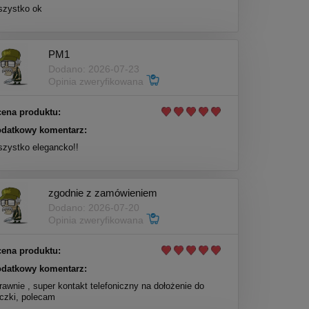
zystko ok
PM1
Dodano: 2026-07-23
Opinia zweryfikowana
ena produktu:
datkowy komentarz:
zystko elegancko!!
zgodnie z zamówieniem
Dodano: 2026-07-20
Opinia zweryfikowana
ena produktu:
datkowy komentarz:
rawnie , super kontakt telefoniczny na dołożenie do
czki, polecam