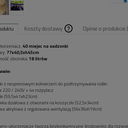
Koszty dostawy
Opinie o produkcie 
roduktu
Cena nie zawiera
korzeniacz,
40 miejsc na sadzonki
ary:
77x40,5xh45cm
ewentualnych
ność zbiornika:
18 litrów
kosztów płatnośc
awie:
ki z neoprenowym kołnierzem do podtrzymywania roślin
 220 / 240V + 4x rozpylacz
nik (59,5x41xh23cm)
wka działowa z otworami na koszyczki (52,5x34cm)
wa akrylowa z regulowana wentylacją (56x36xh19cm)
ero-ukorzeniacze tworzą bezkonkurencyjne środowisko dla rozwoju 