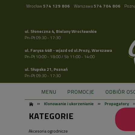
Wrocław
574 129 806
Warszawa
574 704 806
Pozn
ul. Słoneczna 4, Bielany Wrocławskie
Pn-Pt 09:30 - 17:30
ul. Farysa 44B - wjazd od ul.Prozy, Warszawa
Pn-Pt 10:00 - 18:00 / Sb 11:00 - 14:00
ul. Słupska 21, Poznań
Pn-Pt 09:30 - 17:30
MENU
PROMOCJE
ODBIÓR OS
»
»
Klonowanie i ukorzenianie
Propagatory
KATEGORIE
Akcesoria ogrodnicze