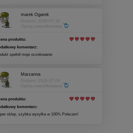
marek Ogarek
Dodano: 2026-07-16
Opinia zweryfikowana
ena produktu:
datkowy komentarz:
odukt spełnił moje oczekiwanie
Marzanna
Dodano: 2026-07-05
Opinia zweryfikowana
ena produktu:
datkowy komentarz:
per sklep, szybka wysyłka w 100% Polecam!