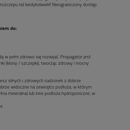
eszczepu niż kiedykolwiek!! Nieograniczony dostęp
niem do:
ą w pełni zdrowo się rozwijać. Propagator jest
ki (klony / szczepki), tworząc zdrowy i mocny
esz silnych i zdrowych sadzonek z dobrze
obrze widoczne na zewnątrz podłoża, w którym
a mineralna) lub inne podłoża hydroponiczne, w
e.