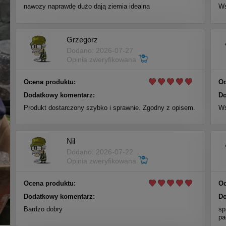
nawozy naprawdę dużo dają ziemia idealna
Ws
Grzegorz
Dodano: 2026-07-27
Opinia zweryfikowana
Ocena produktu:
Oc
Dodatkowy komentarz:
Do
Produkt dostarczony szybko i sprawnie. Zgodny z opisem.
Ws
Nil
Dodano: 2026-07-22
Opinia zweryfikowana
Ocena produktu:
Oc
Dodatkowy komentarz:
Do
Bardzo dobry
sp
pa