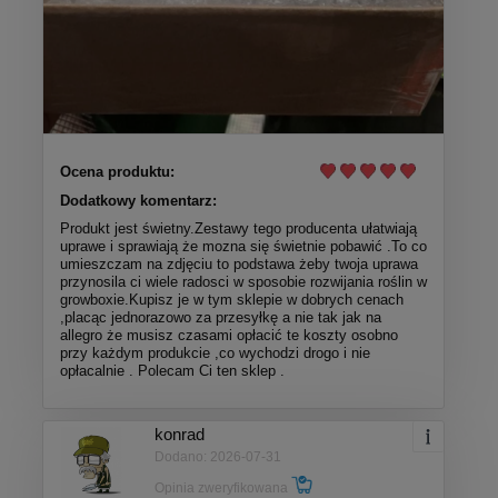
Ocena produktu:
Dodatkowy komentarz:
Produkt jest świetny.Zestawy tego producenta ułatwiają
uprawe i sprawiają że mozna się świetnie pobawić .To co
umieszczam na zdjęciu to podstawa żeby twoja uprawa
przynosila ci wiele radosci w sposobie rozwijania roślin w
growboxie.Kupisz je w tym sklepie w dobrych cenach
,placąc jednorazowo za przesyłkę a nie tak jak na
allegro że musisz czasami opłacić te koszty osobno
przy każdym produkcie ,co wychodzi drogo i nie
opłacalnie . Polecam Ci ten sklep .
konrad
Dodano: 2026-07-31
Opinia zweryfikowana