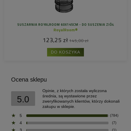
SUSZARNIA ROYALROOM 60X145CM - DO SUSZENIA ZIÓŁ
RoyalRoom®
123,25 zł
145,00 zł
DO KOSZYKA
Ocena sklepu
Opinie, z których została wyliczona
średnia, są wystawione przez
5.0
zweryfikowanych klientów, którzy dokonali
zakupu w sklepie.
5
(784)
4
(7)
3
(1)