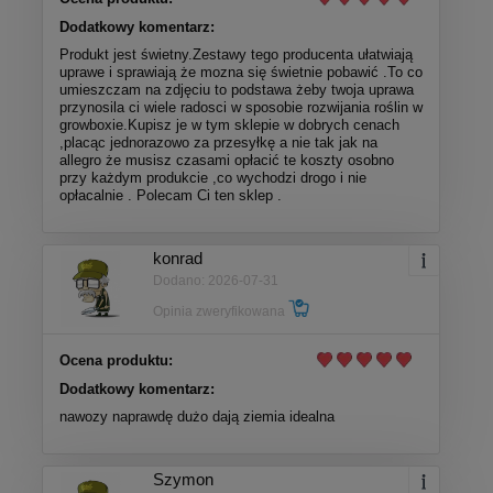
Dodatkowy komentarz:
Produkt jest świetny.Zestawy tego producenta ułatwiają
uprawe i sprawiają że mozna się świetnie pobawić .To co
umieszczam na zdjęciu to podstawa żeby twoja uprawa
przynosila ci wiele radosci w sposobie rozwijania roślin w
growboxie.Kupisz je w tym sklepie w dobrych cenach
,placąc jednorazowo za przesyłkę a nie tak jak na
allegro że musisz czasami opłacić te koszty osobno
przy każdym produkcie ,co wychodzi drogo i nie
opłacalnie . Polecam Ci ten sklep .
konrad
Dodano: 2026-07-31
Opinia zweryfikowana
Ocena produktu:
Dodatkowy komentarz:
nawozy naprawdę dużo dają ziemia idealna
Szymon