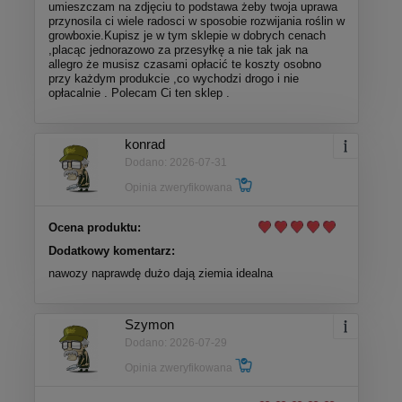
umieszczam na zdjęciu to podstawa żeby twoja uprawa
przynosila ci wiele radosci w sposobie rozwijania roślin w
growboxie.Kupisz je w tym sklepie w dobrych cenach
,placąc jednorazowo za przesyłkę a nie tak jak na
allegro że musisz czasami opłacić te koszty osobno
przy każdym produkcie ,co wychodzi drogo i nie
opłacalnie . Polecam Ci ten sklep .
konrad
Dodano: 2026-07-31
Opinia zweryfikowana
Ocena produktu:
Dodatkowy komentarz:
nawozy naprawdę dużo dają ziemia idealna
Szymon
Dodano: 2026-07-29
Opinia zweryfikowana