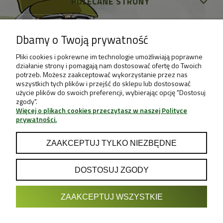
POLECANE STRONY
Dbamy o Twoją prywatność
Pliki cookies i pokrewne im technologie umożliwiają poprawne
działanie strony i pomagają nam dostosować ofertę do Twoich
potrzeb. Możesz zaakceptować wykorzystanie przez nas
wszystkich tych plików i przejść do sklepu lub dostosować
użycie plików do swoich preferencji, wybierając opcję "Dostosuj
zgody".
Więcej o plikach cookies przeczytasz w naszej Polityce
prywatności.
ZAAKCEPTUJ TYLKO NIEZBĘDNE
DOSTOSUJ ZGODY
POKAŻ PEŁNĄ WERSJĘ STRONY
ZAAKCEPTUJ WSZYSTKIE
Sklep internetowy Shoper.pl
Projekt & Support:
GRUPA
- Sklep z Growboxami internetowy i
Growshop growweed.pl