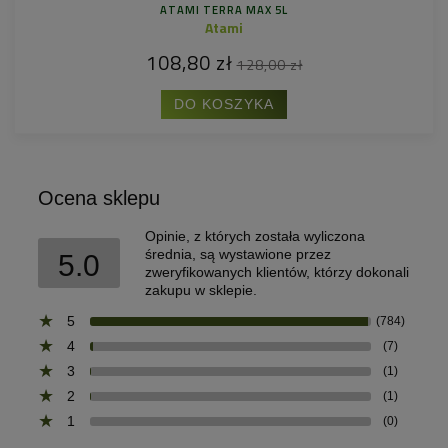
ATAMI TERRA MAX 5L
Atami
108,80 zł
128,00 zł
DO KOSZYKA
Ocena sklepu
Opinie, z których została wyliczona
średnia, są wystawione przez
5.0
zweryfikowanych klientów, którzy dokonali
zakupu w sklepie.
5
(784)
4
(7)
3
(1)
2
(1)
1
(0)