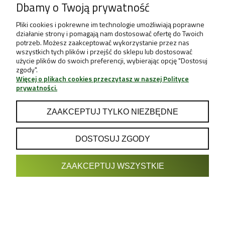
Dbamy o Twoją prywatność
Pliki cookies i pokrewne im technologie umożliwiają poprawne
działanie strony i pomagają nam dostosować ofertę do Twoich
potrzeb. Możesz zaakceptować wykorzystanie przez nas
wszystkich tych plików i przejść do sklepu lub dostosować
użycie plików do swoich preferencji, wybierając opcję "Dostosuj
zgody".
Więcej o plikach cookies przeczytasz w naszej Polityce
prywatności.
ATHENA PRO GROW 11,34KG
Athena
ZAAKCEPTUJ TYLKO NIEZBĘDNE
593,30 zł
698,00 zł
DOSTOSUJ ZGODY
DO KOSZYKA
ZAAKCEPTUJ WSZYSTKIE