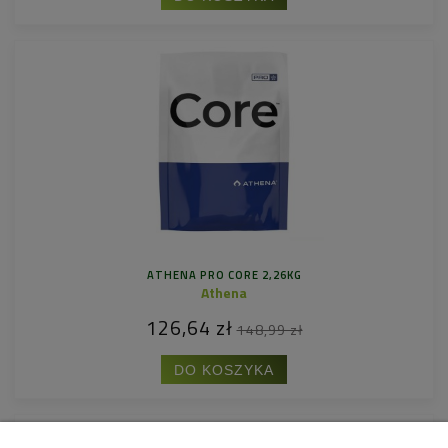
ATHENA PRO CORE 2,26KG
Athena
126,64 zł
148,99 zł
DO KOSZYKA