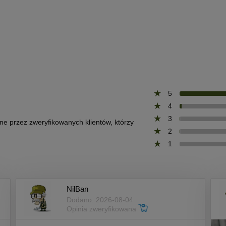
5
4
3
one przez zweryfikowanych klientów, którzy
2
1
NilBan
Dodano: 2026-08-04
Opinia zweryfikowana