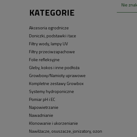
Nie znal
KATEGORIE
Akcesoria ogrodnicze
Doniczki, podstawki i tace
Filtry wody, lampy UV
Filtry przeciwzapachowe
Folie refleksyjne
Gleby, kokos i inne podłoża
Growboxy/Namioty uprawowe
Kompletne zestawy Growbox
Systemy hydroponiczne
Pomiar pH i EC
Napowietrzanie
Nawadnianie
Klonowanie i ukorzenianie
Nawilżacze, osuszacze, jonizatory, ozon