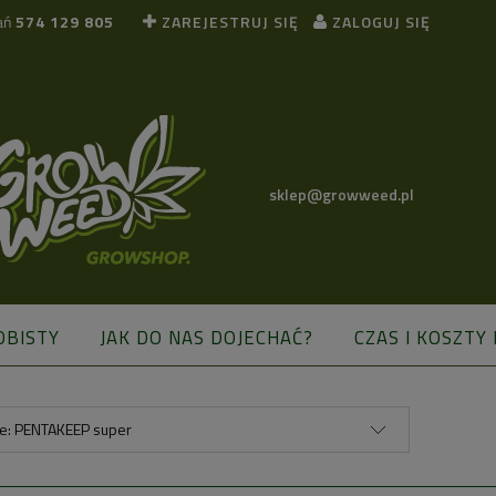
ań
574 129 805
ZAREJESTRUJ SIĘ
ZALOGUJ SIĘ
sklep@growweed.pl
OBISTY
JAK DO NAS DOJECHAĆ?
CZAS I KOSZTY
BLOG
ie: PENTAKEEP super