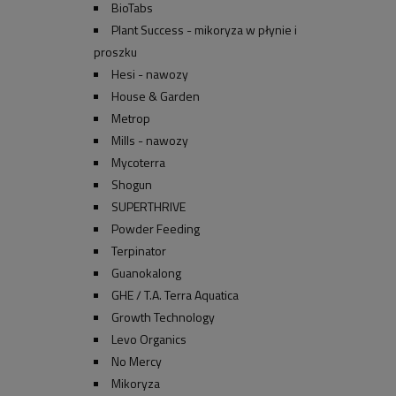
BioTabs
Plant Success - mikoryza w płynie i
proszku
Hesi - nawozy
House & Garden
Metrop
Mills - nawozy
Mycoterra
Shogun
SUPERTHRIVE
Powder Feeding
Terpinator
Guanokalong
GHE / T.A. Terra Aquatica
Growth Technology
Levo Organics
No Mercy
Mikoryza