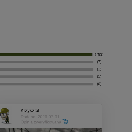
(783)
(7)
(1)
(1)
(0)
Krzysztof
Dodano: 2026-07-31
Opinia zweryfikowana