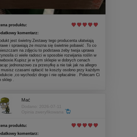
ena produktu:
datkowy komentarz:
odukt jest świetny.Zestawy tego producenta ułatwiają
rawe i sprawiają że mozna się świetnie pobawić .To co
ieszczam na zdjęciu to podstawa żeby twoja uprawa
zynosila ci wiele radosci w sposobie rozwijania roślin w
owboxie.Kupisz je w tym sklepie w dobrych cenach
lacąc jednorazowo za przesyłkę a nie tak jak na allegro
 musisz czasami opłacić te koszty osobno przy każdym
odukcie ,co wychodzi drogo i nie opłacalnie . Polecam Ci
n sklep .
Mać
Dodano: 2026-07-11
Opinia zweryfikowana
ena produktu:
datkowy komentarz: