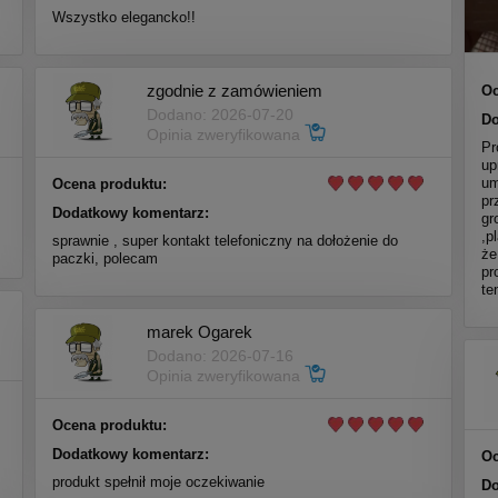
Wszystko elegancko!!
zgodnie z zamówieniem
Oc
Dodano: 2026-07-20
Do
Opinia zweryfikowana
Pr
up
um
Ocena produktu:
pr
Dodatkowy komentarz:
gr
,p
sprawnie , super kontakt telefoniczny na dołożenie do
że
paczki, polecam
pr
te
marek Ogarek
Dodano: 2026-07-16
Opinia zweryfikowana
Ocena produktu:
Dodatkowy komentarz:
Oc
produkt spełnił moje oczekiwanie
Do