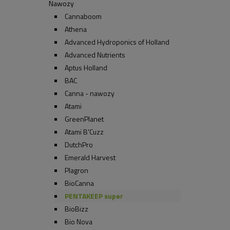
Nawozy
Cannaboom
Athena
Advanced Hydroponics of Holland
Advanced Nutrients
Aptus Holland
BAC
Canna - nawozy
Atami
GreenPlanet
Atami B'Cuzz
DutchPro
Emerald Harvest
Plagron
BioCanna
PENTAKEEP super
BioBizz
Bio Nova