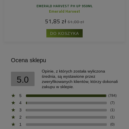
EMERALD HARVEST PH UP 950ML
Emerald Harvest
51,85 zł
61,00 zł
DO KOSZYKA
Ocena sklepu
Opinie, z których została wyliczona
średnia, są wystawione przez
5.0
zweryfikowanych klientów, którzy dokonali
zakupu w sklepie.
5
(784)
4
(7)
3
(1)
2
(1)
1
(0)