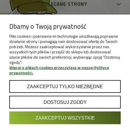
POLECANE STRONY
Dbamy o Twoją prywatność
Pliki cookies i pokrewne im technologie umożliwiają poprawne
działanie strony i pomagają nam dostosować ofertę do Twoich
potrzeb. Możesz zaakceptować wykorzystanie przez nas
wszystkich tych plików i przejść do sklepu lub dostosować
użycie plików do swoich preferencji, wybierając opcję "Dostosuj
zgody".
Więcej o plikach cookies przeczytasz w naszej Polityce
prywatności.
ZAAKCEPTUJ TYLKO NIEZBĘDNE
DOSTOSUJ ZGODY
POKAŻ PEŁNĄ WERSJĘ STRONY
ZAAKCEPTUJ WSZYSTKIE
Sklep internetowy Shoper.pl
Projekt & Support:
GRUPA
- Sklep z Growboxami internetowy i
Growshop growweed.pl