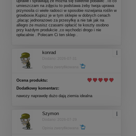
uprawe i sprawiają że mozna się świetnie pobawić .To co
umieszczam na zdjęciu to podstawa żeby twoja uprawa
przynosila ci wiele radosci w sposobie rozwijania roślin w
growboxie.Kupisz je w tym sklepie w dobrych cenach
,placąc jednorazowo za przesyłkę a nie tak jak na
allegro że musisz czasami opłacić te koszty osobno
przy każdym produkcie ,co wychodzi drogo i nie
opłacalnie . Polecam Ci ten sklep .
konrad
Dodano: 2026-07-31
Opinia zweryfikowana
Ocena produktu:
Dodatkowy komentarz:
nawozy naprawdę dużo dają ziemia idealna
Szymon
Dodano: 2026-07-29
Opinia zweryfikowana