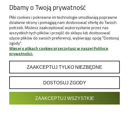
Dbamy o Twoją prywatność
Pliki cookies i pokrewne im technologie umożliwiają poprawne
działanie strony i pomagają nam dostosować ofertę do Twoich
potrzeb. Możesz zaakceptować wykorzystanie przez nas
wszystkich tych plików i przejść do sklepu lub dostosować
użycie plików do swoich preferencji, wybierając opcję "Dostosuj
zgody".
Więcej o plikach cookies przeczytasz w naszej Polityce
prywatności.
ZAAKCEPTUJ TYLKO NIEZBĘDNE
DOSTOSUJ ZGODY
POKAŻ PEŁNĄ WERSJĘ STRONY
ZAAKCEPTUJ WSZYSTKIE
Sklep internetowy Shoper.pl
Projekt & Support:
GRUPA
- Sklep z Growboxami internetowy i
Growshop growweed.pl
stacjonarny - Wrocław, Warszawa, Poznań, Katowice, Gdańsk,
Kraków, Zielona