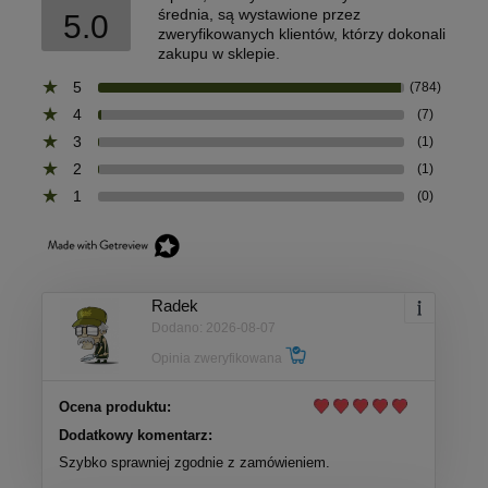
średnia, są wystawione przez
5.0
zweryfikowanych klientów, którzy dokonali
zakupu w sklepie.
5
(784)
4
(7)
3
(1)
2
(1)
1
(0)
Radek
Dodano: 2026-08-07
Opinia zweryfikowana
Ocena produktu:
Dodatkowy komentarz:
Szybko sprawniej zgodnie z zamówieniem.