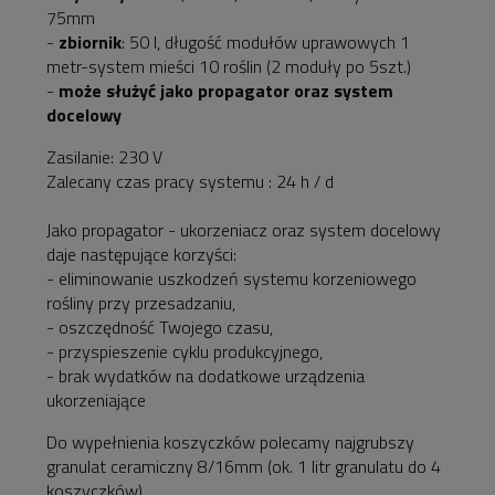
75mm
-
zbiornik
: 50 l, długość modułów uprawowych 1
metr-system mieści 10 roślin (2 moduły po 5szt.)
-
może służyć jako propagator oraz system
docelowy
Zasilanie: 230 V
Zalecany czas pracy systemu : 24 h / d
Jako propagator - ukorzeniacz oraz system docelowy
daje następujące korzyści:
- eliminowanie uszkodzeń systemu korzeniowego
rośliny przy przesadzaniu,
- oszczędność Twojego czasu,
- przyspieszenie cyklu produkcyjnego,
- brak wydatków na dodatkowe urządzenia
ukorzeniające
Do wypełnienia koszyczków polecamy najgrubszy
granulat ceramiczny 8/16mm (ok. 1 litr granulatu do 4
koszyczków).