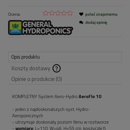
Ocena:
poleć znajomemu
dodaj opinię
Opis produktu
Koszty dostawy
Cena nie zawiera
Opinie o produkcie (0)
ewentualnych kosztów
płatności
KOMPLETNY System Aero-Hydro
AeroFlo 10
- jeden z najdoskonalszych syst. Hydro-
Aeroponicznych
- utrzymuje doskonały poziom tlenu w roztworze
-
wymiary
: L=110, W=46, H=55 cm, koszyczki fi