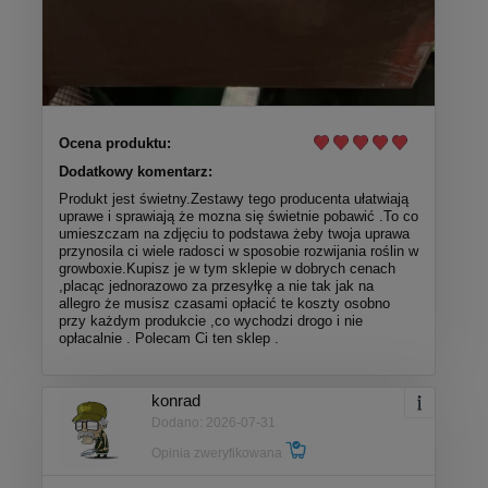
Ocena produktu:
Dodatkowy komentarz:
Produkt jest świetny.Zestawy tego producenta ułatwiają
uprawe i sprawiają że mozna się świetnie pobawić .To co
umieszczam na zdjęciu to podstawa żeby twoja uprawa
przynosila ci wiele radosci w sposobie rozwijania roślin w
growboxie.Kupisz je w tym sklepie w dobrych cenach
,placąc jednorazowo za przesyłkę a nie tak jak na
allegro że musisz czasami opłacić te koszty osobno
przy każdym produkcie ,co wychodzi drogo i nie
opłacalnie . Polecam Ci ten sklep .
konrad
Dodano: 2026-07-31
Opinia zweryfikowana