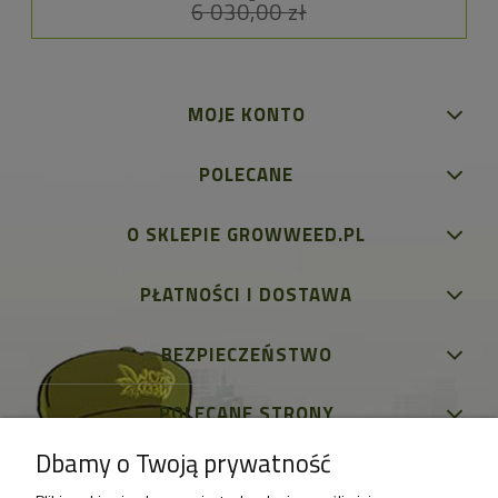
6 030,00 zł
MOJE KONTO
POLECANE
O SKLEPIE GROWWEED.PL
PŁATNOŚCI I DOSTAWA
BEZPIECZEŃSTWO
POLECANE STRONY
Dbamy o Twoją prywatność