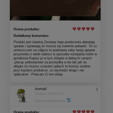
Ocena produktu:
Dodatkowy komentarz:
Produkt jest świetny.Zestawy tego producenta ułatwiają
uprawe i sprawiają że mozna się świetnie pobawić .To co
umieszczam na zdjęciu to podstawa żeby twoja uprawa
przynosila ci wiele radosci w sposobie rozwijania roślin w
growboxie.Kupisz je w tym sklepie w dobrych cenach
,placąc jednorazowo za przesyłkę a nie tak jak na
allegro że musisz czasami opłacić te koszty osobno
przy każdym produkcie ,co wychodzi drogo i nie
opłacalnie . Polecam Ci ten sklep .
konrad
Dodano: 2026-07-31
Opinia zweryfikowana
Ocena produktu: