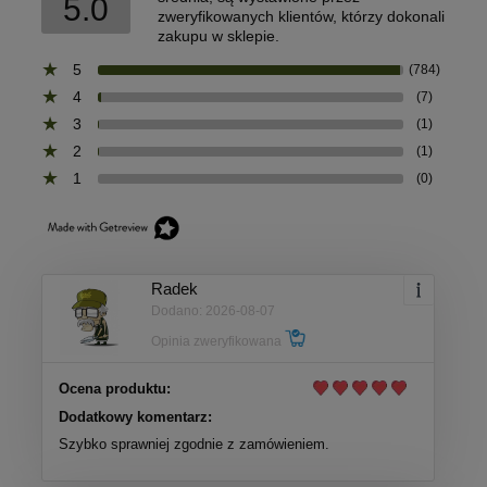
5.0
zweryfikowanych klientów, którzy dokonali
zakupu w sklepie.
5
(784)
4
(7)
3
(1)
2
(1)
1
(0)
Radek
Dodano: 2026-08-07
Opinia zweryfikowana
Ocena produktu:
Dodatkowy komentarz:
Szybko sprawniej zgodnie z zamówieniem.