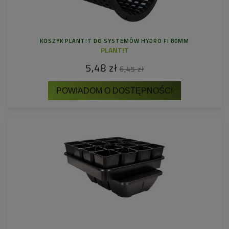
KOSZYK PLANT!T DO SYSTEMÓW HYDRO FI 80MM
PLANT!T
5,48 zł
6,45 zł
POWIADOM O DOSTĘPNOŚCI