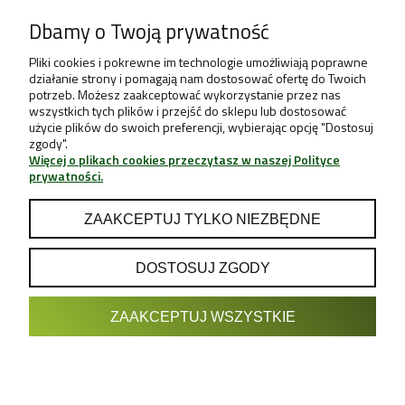
Dbamy o Twoją prywatność
Pliki cookies i pokrewne im technologie umożliwiają poprawne
działanie strony i pomagają nam dostosować ofertę do Twoich
potrzeb. Możesz zaakceptować wykorzystanie przez nas
wszystkich tych plików i przejść do sklepu lub dostosować
użycie plików do swoich preferencji, wybierając opcję "Dostosuj
zgody".
Więcej o plikach cookies przeczytasz w naszej Polityce
prywatności.
ZAAKCEPTUJ TYLKO NIEZBĘDNE
DOSTOSUJ ZGODY
POKAŻ PEŁNĄ WERSJĘ STRONY
ZAAKCEPTUJ WSZYSTKIE
Sklep internetowy Shoper.pl
Projekt & Support:
GRUPA
- Sklep z Growboxami internetowy i
Growshop growweed.pl
stacjonarny - Wrocław, Warszawa, Poznań, Katowice, Gdańsk,
Kraków, Zielona