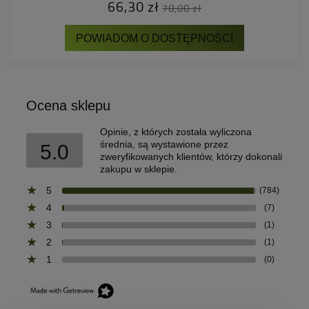
66,30 zł
78,00 zł
POWIADOM O DOSTĘPNOŚCI
Ocena sklepu
Opinie, z których została wyliczona
średnia, są wystawione przez
5.0
zweryfikowanych klientów, którzy dokonali
zakupu w sklepie.
5
(784)
4
(7)
3
(1)
2
(1)
1
(0)