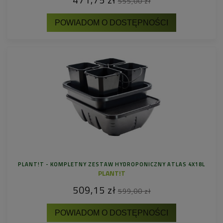
471,75 zł
555,00 zł
POWIADOM O DOSTĘPNOŚCI
PLANT!T - KOMPLETNY ZESTAW HYDROPONICZNY ATLAS 4X18L
PLANT!T
509,15 zł
599,00 zł
POWIADOM O DOSTĘPNOŚCI