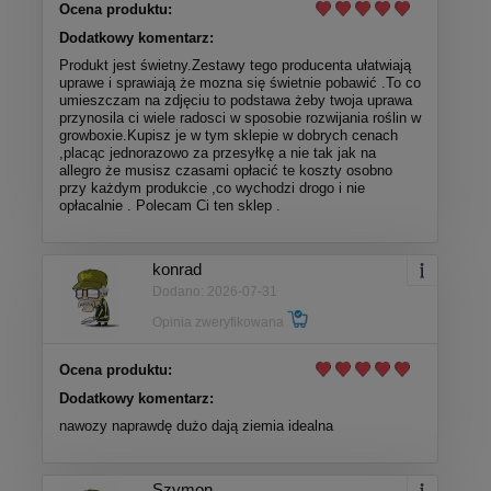
Ocena produktu:
Dodatkowy komentarz:
Produkt jest świetny.Zestawy tego producenta ułatwiają
uprawe i sprawiają że mozna się świetnie pobawić .To co
umieszczam na zdjęciu to podstawa żeby twoja uprawa
przynosila ci wiele radosci w sposobie rozwijania roślin w
growboxie.Kupisz je w tym sklepie w dobrych cenach
,placąc jednorazowo za przesyłkę a nie tak jak na
allegro że musisz czasami opłacić te koszty osobno
przy każdym produkcie ,co wychodzi drogo i nie
opłacalnie . Polecam Ci ten sklep .
konrad
Dodano: 2026-07-31
Opinia zweryfikowana
Ocena produktu:
Dodatkowy komentarz:
nawozy naprawdę dużo dają ziemia idealna
Szymon