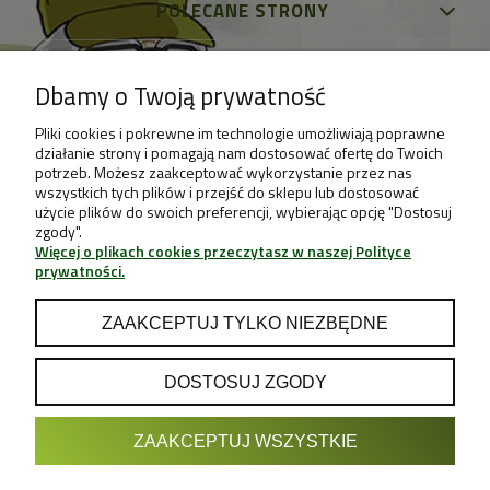
POLECANE STRONY
Dbamy o Twoją prywatność
Pliki cookies i pokrewne im technologie umożliwiają poprawne
działanie strony i pomagają nam dostosować ofertę do Twoich
potrzeb. Możesz zaakceptować wykorzystanie przez nas
wszystkich tych plików i przejść do sklepu lub dostosować
użycie plików do swoich preferencji, wybierając opcję "Dostosuj
zgody".
Więcej o plikach cookies przeczytasz w naszej Polityce
prywatności.
ZAAKCEPTUJ TYLKO NIEZBĘDNE
DOSTOSUJ ZGODY
POKAŻ PEŁNĄ WERSJĘ STRONY
ZAAKCEPTUJ WSZYSTKIE
Sklep internetowy Shoper.pl
Projekt & Support:
GRUPA
- Sklep z Growboxami internetowy i
Growshop growweed.pl