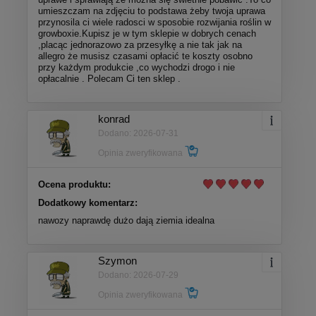
umieszczam na zdjęciu to podstawa żeby twoja uprawa
przynosila ci wiele radosci w sposobie rozwijania roślin w
growboxie.Kupisz je w tym sklepie w dobrych cenach
,placąc jednorazowo za przesyłkę a nie tak jak na
allegro że musisz czasami opłacić te koszty osobno
przy każdym produkcie ,co wychodzi drogo i nie
opłacalnie . Polecam Ci ten sklep .
konrad
Dodano: 2026-07-31
Opinia zweryfikowana
Ocena produktu:
Dodatkowy komentarz:
nawozy naprawdę dużo dają ziemia idealna
Szymon
Dodano: 2026-07-29
Opinia zweryfikowana