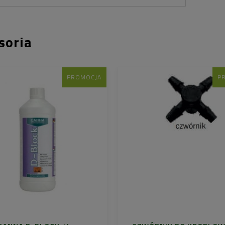
soria
PROMOCJA
P