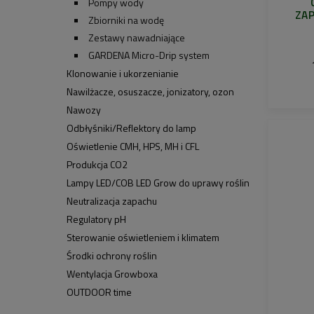
Pompy wody
ZAP
Zbiorniki na wodę
Zestawy nawadniające
GARDENA Micro-Drip system
Klonowanie i ukorzenianie
Nawilżacze, osuszacze, jonizatory, ozon
Nawozy
Odbłyśniki/Reflektory do lamp
Oświetlenie CMH, HPS, MH i CFL
Produkcja CO2
Lampy LED/COB LED Grow do uprawy roślin
Neutralizacja zapachu
Regulatory pH
Sterowanie oświetleniem i klimatem
Środki ochrony roślin
Wentylacja Growboxa
OUTDOOR time