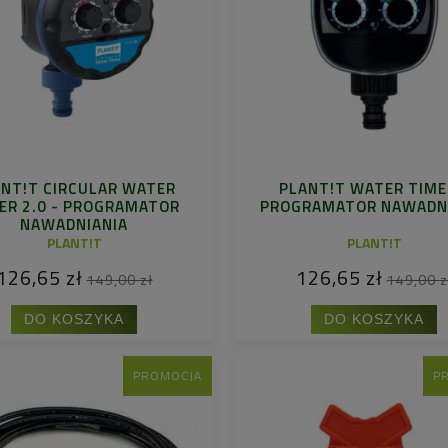
NT!T CIRCULAR WATER
PLANT!T WATER TIME
ER 2.0 - PROGRAMATOR
PROGRAMATOR NAWADN
NAWADNIANIA
PLANT!T
PLANT!T
126,65 zł
126,65 zł
149,00 zł
149,00 z
DO KOSZYKA
DO KOSZYKA
PROMOCJA
P