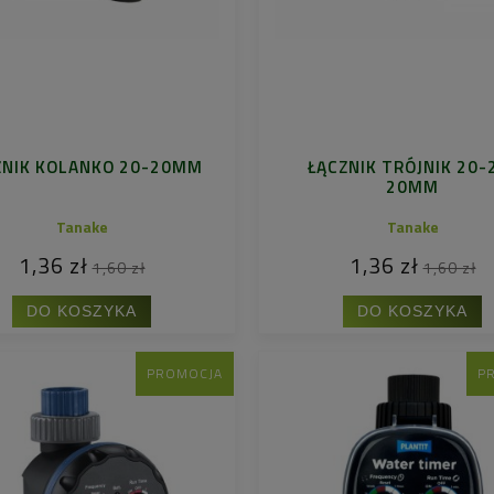
ZNIK KOLANKO 20-20MM
ŁĄCZNIK TRÓJNIK 20-
20MM
Tanake
Tanake
1,36 zł
1,36 zł
1,60 zł
1,60 zł
DO KOSZYKA
DO KOSZYKA
PROMOCJA
P