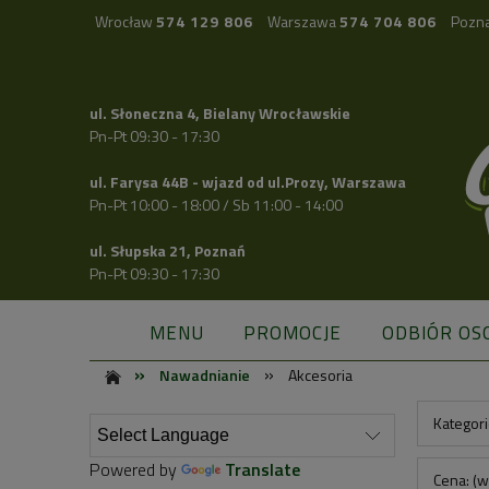
Wrocław
574 129 806
Warszawa
574 704 806
Pozn
ul. Słoneczna 4, Bielany Wrocławskie
Pn-Pt 09:30 - 17:30
ul. Farysa 44B - wjazd od ul.Prozy, Warszawa
Pn-Pt 10:00 - 18:00 / Sb 11:00 - 14:00
ul. Słupska 21, Poznań
Pn-Pt 09:30 - 17:30
MENU
PROMOCJE
ODBIÓR OS
»
»
Nawadnianie
Akcesoria
Kategori
Powered by
Translate
Cena: (w