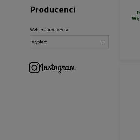
Producenci
D
WĘ
Wybierz producenta