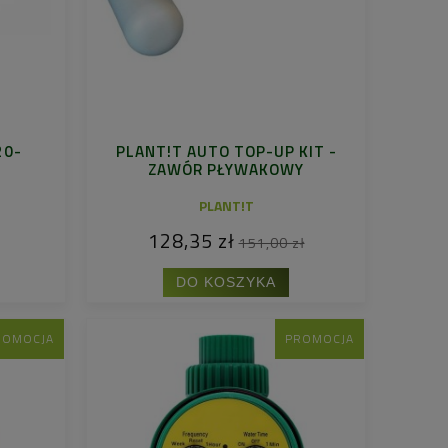
20-
PLANT!T AUTO TOP-UP KIT -
ZAWÓR PŁYWAKOWY
PLANT!T
128,35 zł
151,00 zł
DO KOSZYKA
ROMOCJA
PROMOCJA