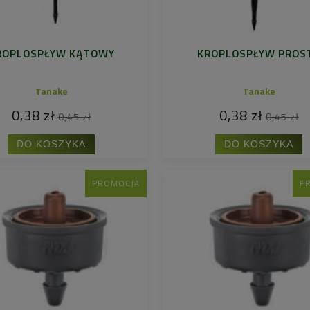
ROPLOSPŁYW KĄTOWY
KROPLOSPŁYW PROS
Tanake
Tanake
0,38 zł
0,38 zł
0,45 zł
0,45 zł
DO KOSZYKA
DO KOSZYKA
PROMOCJA
P