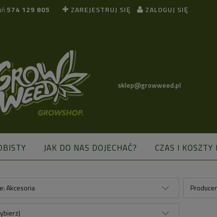
ań
574 129 805
ZAREJESTRUJ SIĘ
ZALOGUJ SIĘ
sklep@growweed.pl
OBISTY
JAK DO NAS DOJECHAĆ?
CZAS I KOSZTY
BLOG
e: Akcesoria
Producen
ybierz)