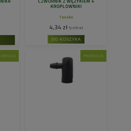
NIKA
CZWÓRNIK Z WĘŻYKIEM 4
KROPLOWNIKI
Tanake
4,34 zł
5,10 zł
DO KOSZYKA
ROMOCJA
PROMOCJA