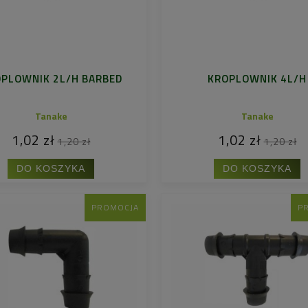
PLOWNIK 2L/H BARBED
KROPLOWNIK 4L/H
Tanake
Tanake
1,02 zł
1,02 zł
1,20 zł
1,20 zł
DO KOSZYKA
DO KOSZYKA
PROMOCJA
P