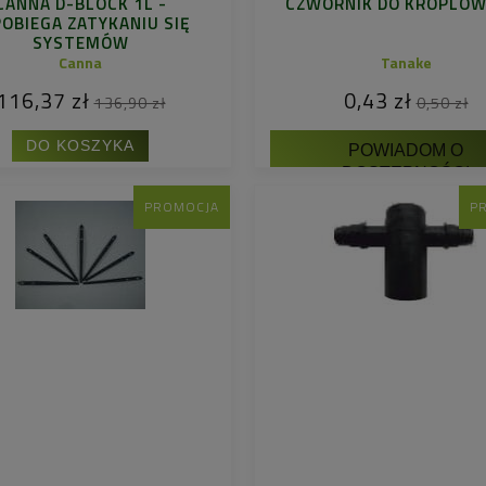
CANNA D-BLOCK 1L -
CZWÓRNIK DO KROPLOW
OBIEGA ZATYKANIU SIĘ
SYSTEMÓW
NAWADNIAJĄCYCH
Canna
Tanake
116,37 zł
0,43 zł
136,90 zł
0,50 zł
DO KOSZYKA
POWIADOM O
DOSTĘPNOŚCI
PROMOCJA
P