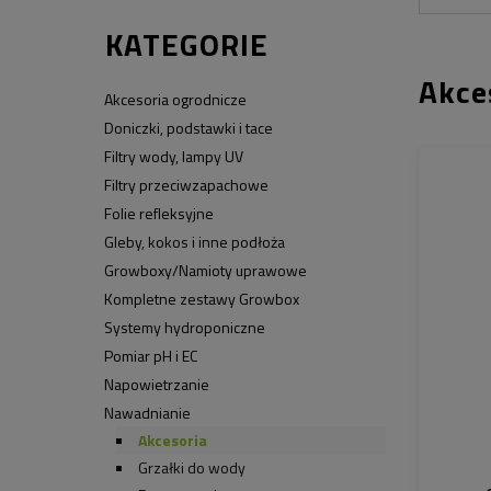
KATEGORIE
Akce
Akcesoria ogrodnicze
Doniczki, podstawki i tace
Filtry wody, lampy UV
Filtry przeciwzapachowe
Folie refleksyjne
Gleby, kokos i inne podłoża
Growboxy/Namioty uprawowe
Kompletne zestawy Growbox
Systemy hydroponiczne
Pomiar pH i EC
Napowietrzanie
Nawadnianie
Akcesoria
Grzałki do wody