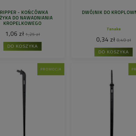
RIPPER - KOŃCÓWKA
DWÓJNIK DO KROPLOW
ŻYKA DO NAWADNIANIA
KROPELKOWEGO
Tanake
1,06 zł
1,25 zł
0,34 zł
0,40 zł
DO KOSZYKA
DO KOSZYKA
PROMOCJA
P