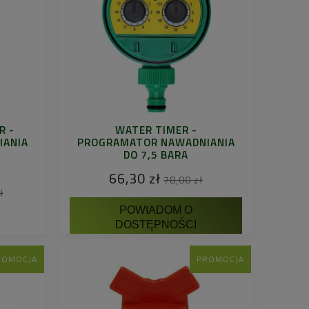
R -
WATER TIMER -
IANIA
PROGRAMATOR NAWADNIANIA
DO 7,5 BARA
66,30 zł
78,00 zł
ł
POWIADOM O
DOSTĘPNOŚCI
ROMOCJA
PROMOCJA