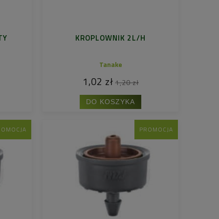
TY
KROPLOWNIK 2L/H
Tanake
1,02 zł
1,20 zł
DO KOSZYKA
ROMOCJA
PROMOCJA