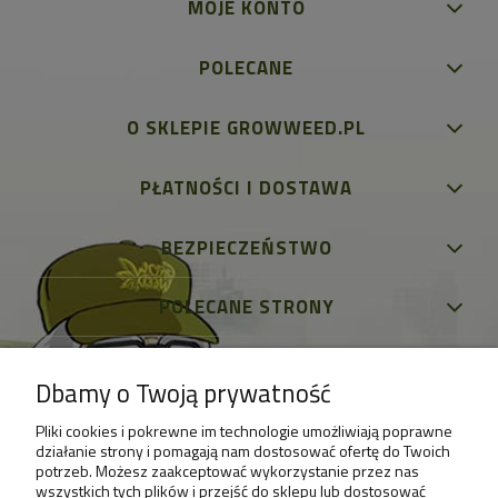
MOJE KONTO
POLECANE
O SKLEPIE GROWWEED.PL
PŁATNOŚCI I DOSTAWA
BEZPIECZEŃSTWO
POLECANE STRONY
Dbamy o Twoją prywatność
Pliki cookies i pokrewne im technologie umożliwiają poprawne
działanie strony i pomagają nam dostosować ofertę do Twoich
potrzeb. Możesz zaakceptować wykorzystanie przez nas
wszystkich tych plików i przejść do sklepu lub dostosować