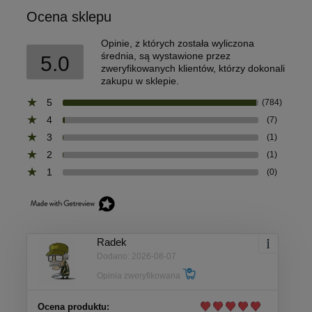
Ocena sklepu
Opinie, z których została wyliczona
średnia, są wystawione przez
5.0
zweryfikowanych klientów, którzy dokonali
zakupu w sklepie.
5
(784)
4
(7)
3
(1)
2
(1)
1
(0)
Radek
Dodano: 2026-08-07
Opinia zweryfikowana
Ocena produktu: