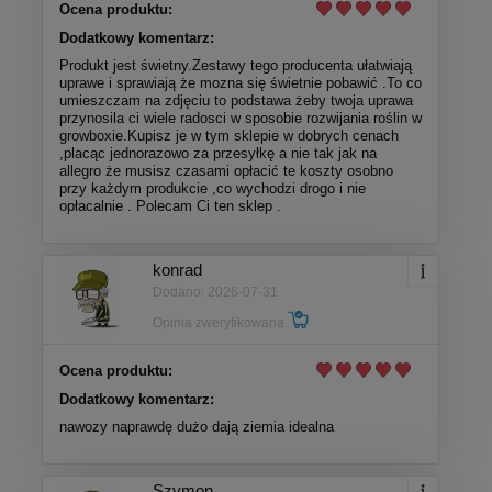
Ocena produktu:
Dodatkowy komentarz:
Produkt jest świetny.Zestawy tego producenta ułatwiają
uprawe i sprawiają że mozna się świetnie pobawić .To co
umieszczam na zdjęciu to podstawa żeby twoja uprawa
przynosila ci wiele radosci w sposobie rozwijania roślin w
growboxie.Kupisz je w tym sklepie w dobrych cenach
,placąc jednorazowo za przesyłkę a nie tak jak na
allegro że musisz czasami opłacić te koszty osobno
przy każdym produkcie ,co wychodzi drogo i nie
opłacalnie . Polecam Ci ten sklep .
konrad
Dodano: 2026-07-31
Opinia zweryfikowana
Ocena produktu:
Dodatkowy komentarz:
nawozy naprawdę dużo dają ziemia idealna
Szymon