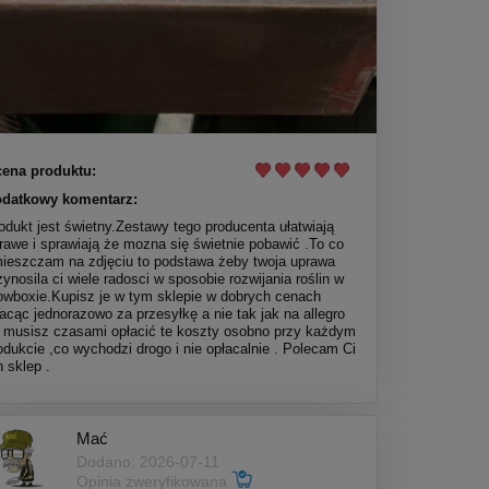
ena produktu:
datkowy komentarz:
odukt jest świetny.Zestawy tego producenta ułatwiają
rawe i sprawiają że mozna się świetnie pobawić .To co
ieszczam na zdjęciu to podstawa żeby twoja uprawa
zynosila ci wiele radosci w sposobie rozwijania roślin w
owboxie.Kupisz je w tym sklepie w dobrych cenach
lacąc jednorazowo za przesyłkę a nie tak jak na allegro
 musisz czasami opłacić te koszty osobno przy każdym
odukcie ,co wychodzi drogo i nie opłacalnie . Polecam Ci
n sklep .
Mać
Dodano: 2026-07-11
Opinia zweryfikowana