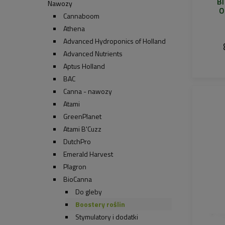
B
Nawozy
O
Cannaboom
Athena
Advanced Hydroponics of Holland
Advanced Nutrients
Aptus Holland
BAC
Canna - nawozy
Atami
GreenPlanet
Atami B'Cuzz
DutchPro
Emerald Harvest
Plagron
BioCanna
Do gleby
Boostery roślin
Stymulatory i dodatki