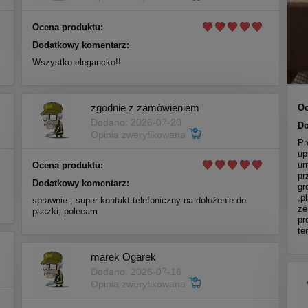
Ocena produktu:
Dodatkowy komentarz:
Wszystko elegancko!!
zgodnie z zamówieniem
Oc
Dodano: 2026-07-20
Do
Opinia zweryfikowana
Pr
up
um
Ocena produktu:
pr
Dodatkowy komentarz:
gr
,p
sprawnie , super kontakt telefoniczny na dołożenie do
że
paczki, polecam
pr
te
marek Ogarek
Dodano: 2026-07-16
Opinia zweryfikowana