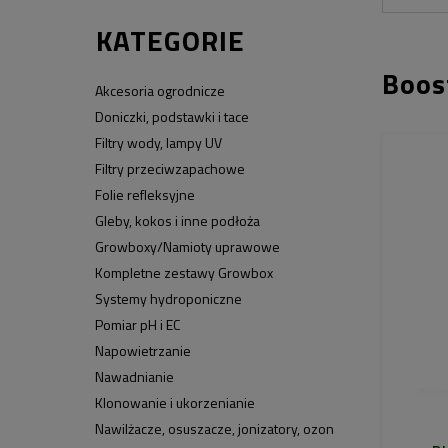
KATEGORIE
Boos
Akcesoria ogrodnicze
Doniczki, podstawki i tace
Filtry wody, lampy UV
Filtry przeciwzapachowe
Folie refleksyjne
Gleby, kokos i inne podłoża
Growboxy/Namioty uprawowe
Kompletne zestawy Growbox
Systemy hydroponiczne
Pomiar pH i EC
Napowietrzanie
Nawadnianie
Klonowanie i ukorzenianie
Nawilżacze, osuszacze, jonizatory, ozon