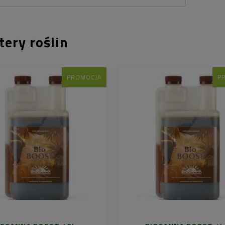
tery roślin
PROMOCJA
P