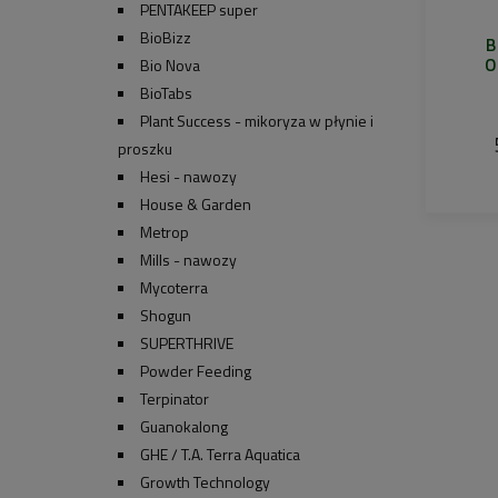
PENTAKEEP super
BioBizz
B
O
Bio Nova
BioTabs
Plant Success - mikoryza w płynie i
proszku
Hesi - nawozy
House & Garden
Metrop
Mills - nawozy
Mycoterra
Shogun
SUPERTHRIVE
Powder Feeding
Terpinator
Guanokalong
GHE / T.A. Terra Aquatica
Growth Technology