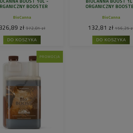
IOCANNA BOOST 10L -
BIOCANNA BOOST 1L
RGANICZNY BOOSTER
ORGANICZNY BOOST
BioCanna
BioCanna
826,89 zł
132,81 zł
972,81 zł
156,25 z
DO KOSZYKA
DO KOSZYKA
PROMOCJA