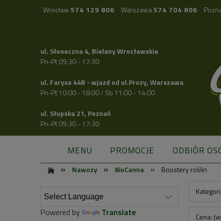
Wrocław
574 129 806
Warszawa
574 704 806
Pozn
ul. Słoneczna 4, Bielany Wrocławskie
Pn-Pt 09:30 - 17:30
ul. Farysa 44B - wjazd od ul.Prozy, Warszawa
Pn-Pt 10:00 - 18:00 / Sb 11:00 - 14:00
ul. Słupska 21, Poznań
Pn-Pt 09:30 - 17:30
MENU
PROMOCJE
ODBIÓR OS
»
»
»
Nawozy
BioCanna
Boostery roślin
Kategori
Powered by
Translate
Cena: (w