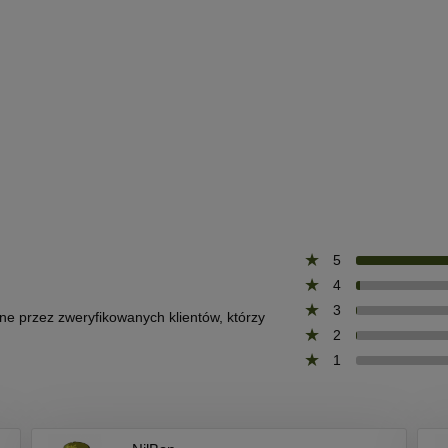
5
4
3
one przez zweryfikowanych klientów, którzy
2
1