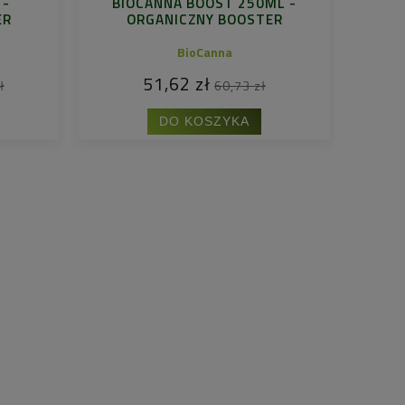
 -
BIOCANNA BOOST 250ML -
ER
ORGANICZNY BOOSTER
BioCanna
51,62 zł
ł
60,73 zł
DO KOSZYKA