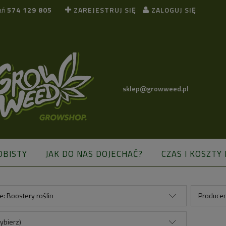
ań
574 129 805
ZAREJESTRUJ SIĘ
ZALOGUJ SIĘ
sklep@growweed.pl
OBISTY
JAK DO NAS DOJECHAĆ?
CZAS I KOSZTY
BLOG
e: Boostery roślin
Producen
ybierz)