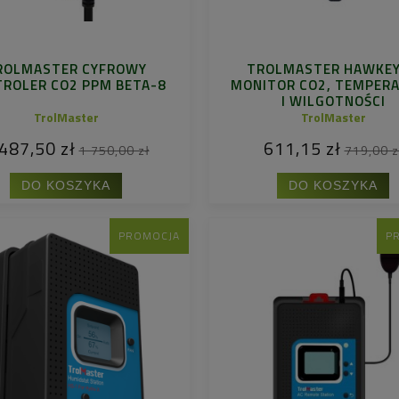
ROLMASTER CYFROWY
TROLMASTER HAWKEY
ROLER CO2 PPM BETA-8
MONITOR CO2, TEMPER
I WILGOTNOŚCI
TrolMaster
TrolMaster
487,50 zł
611,15 zł
1 750,00 zł
719,00 z
DO KOSZYKA
DO KOSZYKA
PROMOCJA
P