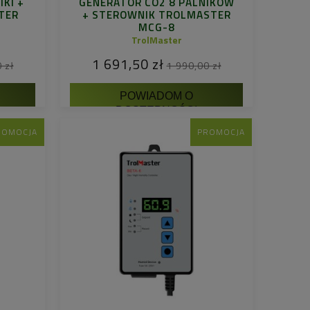
IKI +
GENERATOR CO2 8 PALNIKÓW
TER
+ STEROWNIK TROLMASTER
MCG-8
TrolMaster
1 691,50 zł
 zł
1 990,00 zł
POWIADOM O
DOSTĘPNOŚCI
ROMOCJA
PROMOCJA