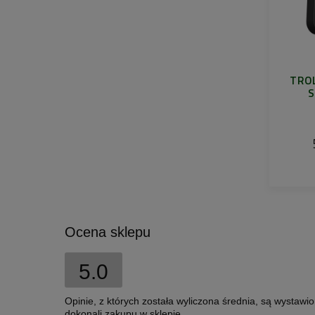
TRO
S
Ocena sklepu
5.0
Opinie, z których została wyliczona średnia, są wystawi
dokonali zakupu w sklepie.