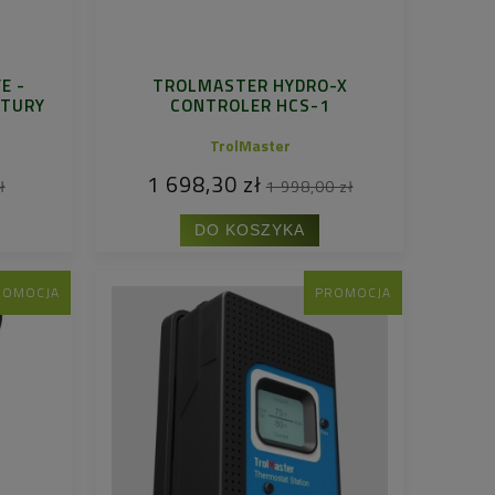
E -
TROLMASTER HYDRO-X
ATURY
CONTROLER HCS-1
TrolMaster
1 698,30 zł
ł
1 998,00 zł
DO KOSZYKA
ROMOCJA
PROMOCJA