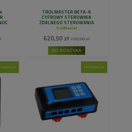
4
TROLMASTER BETA-6
OR
CYFROWY STEROWNIK
NOC
ZDALNEGO STEROWANIA
WILGOTNOŚCIĄ DZIEŃ/NOC
TrolMaster
620,50 zł
ł
730,00 zł
DO KOSZYKA
ROMOCJA
PROMOCJA