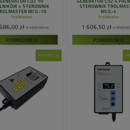
GENERATOR CO2 10
GENERATOR CO2 4 PALN
LNIKÓW + STEROWNIK
STEROWNIK TROLMAS
ROLMASTER MCG-10
MCG-4
TrolMaster
TrolMaster
686,00 zł
1 606,50 zł
3 160,00 zł
1 890,00
POWIADOM O
POWIADOM O
DOSTĘPNOŚCI
DOSTĘPNOŚCI
PROMOCJA
P