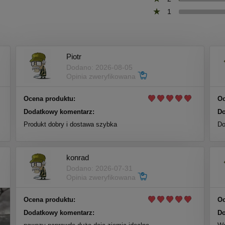
1
Piotr
Dodano: 2026-08-05
Opinia zweryfikowana
Ocena produktu:
Oc
Dodatkowy komentarz:
Do
Produkt dobry i dostawa szybka
Do
konrad
Dodano: 2026-07-31
Opinia zweryfikowana
Ocena produktu:
Oc
Dodatkowy komentarz:
Do