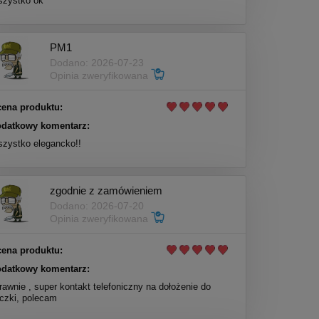
zystko ok
PM1
Dodano: 2026-07-23
Opinia zweryfikowana
ena produktu:
datkowy komentarz:
zystko elegancko!!
zgodnie z zamówieniem
Dodano: 2026-07-20
Opinia zweryfikowana
ena produktu:
datkowy komentarz:
rawnie , super kontakt telefoniczny na dołożenie do
czki, polecam