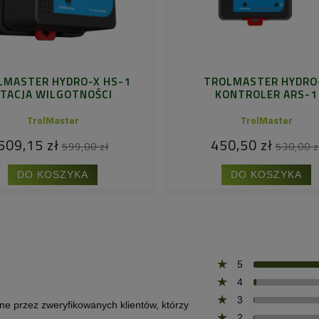
LMASTER HYDRO-X HS-1
TROLMASTER HYDRO
TACJA WILGOTNOŚCI
KONTROLER ARS-1
TrolMaster
TrolMaster
509,15 zł
450,50 zł
599,00 zł
530,00 z
DO KOSZYKA
DO KOSZYKA
5
4
3
one przez zweryfikowanych klientów, którzy
2