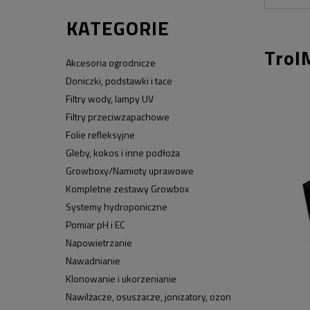
KATEGORIE
Trol
Akcesoria ogrodnicze
Doniczki, podstawki i tace
Filtry wody, lampy UV
Filtry przeciwzapachowe
Folie refleksyjne
Gleby, kokos i inne podłoża
Growboxy/Namioty uprawowe
Kompletne zestawy Growbox
Systemy hydroponiczne
Pomiar pH i EC
Napowietrzanie
Nawadnianie
Klonowanie i ukorzenianie
Nawilżacze, osuszacze, jonizatory, ozon