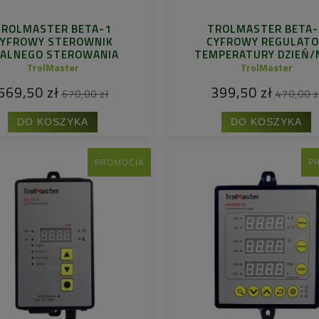
TROLMASTER BETA-1
TROLMASTER BETA-
YFROWY STEROWNIK
CYFROWY REGULAT
DALNEGO STEROWANIA
TEMPERATURY DZIEŃ/
IMATYZACJĄ DZIEŃ/NOC
TrolMaster
TrolMaster
569,50 zł
399,50 zł
670,00 zł
470,00 z
DO KOSZYKA
DO KOSZYKA
PROMOCJA
P