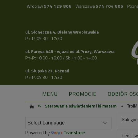
Wrocław
574 129 806
Warszawa
574 704 806
Pozn
ul. Słoneczna 4, Bielany Wrocławskie
Pn-Pt 09:30 - 17:30
ul. Farysa 44B - wjazd od ul.Prozy, Warszawa
Pn-Pt 10:00 - 18:00 / Sb 11:00 - 14:00
ul. Słupska 21, Poznań
Pn-Pt 09:30 - 17:30
MENU
PROMOCJE
ODBIÓR OS
»
»
Sterowanie oświetleniem i klimatem
TrolM
Kategori
Powered by
Translate
Cena: (w