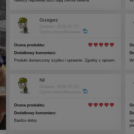
nawozy naprawdę dużo dają ziemia idealna
Ws
Grzegorz
Dodano: 2026-07-27
Opinia zweryfikowana
Ocena produktu:
Oc
Dodatkowy komentarz:
Do
Produkt dostarczony szybko i sprawnie. Zgodny z opisem.
Ws
Nil
Dodano: 2026-07-22
Opinia zweryfikowana
Ocena produktu:
Oc
Dodatkowy komentarz:
Do
Bardzo dobry
sp
pa