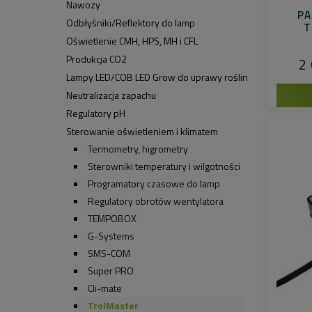
Nawozy
PA
Odbłyśniki/Reflektory do lamp
T
Oświetlenie CMH, HPS, MH i CFL
Produkcja CO2
2 
Lampy LED/COB LED Grow do uprawy roślin
Neutralizacja zapachu
Regulatory pH
Sterowanie oświetleniem i klimatem
Termometry, higrometry
Sterowniki temperatury i wilgotności
Programatory czasowe do lamp
Regulatory obrotów wentylatora
TEMPOBOX
G-Systems
SMS-COM
Super PRO
Cli-mate
TrolMaster