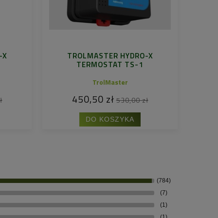
-X
TROLMASTER HYDRO-X
TERMOSTAT TS-1
TrolMaster
450,50 zł
ł
530,00 zł
DO KOSZYKA
(784)
(7)
(1)
(1)