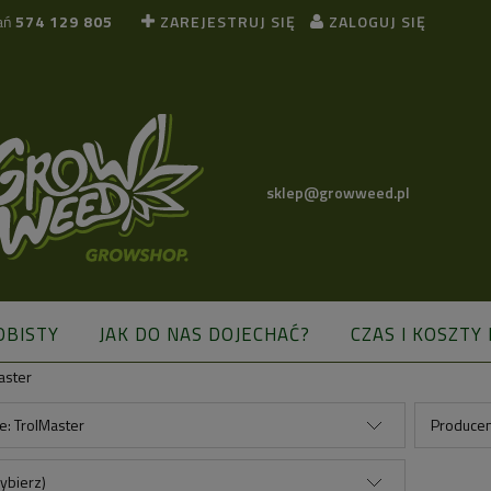
ań
574 129 805
ZAREJESTRUJ SIĘ
ZALOGUJ SIĘ
sklep@growweed.pl
OBISTY
JAK DO NAS DOJECHAĆ?
CZAS I KOSZTY
aster
BLOG
e: TrolMaster
Producen
ybierz)