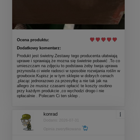
Ocena produktu:
Dodatkowy komentarz:
Produkt jest świetny.Zestawy tego producenta ułatwiają
uprawe i sprawiają że mozna się świetnie pobawić .To co
umieszczam na zdjęciu to podstawa żeby twoja uprawa
przynosila ci wiele radosci w sposobie rozwijania roślin w
growboxie.Kupisz je w tym sklepie w dobrych cenach
,placąc jednorazowo za przesyłkę a nie tak jak na
allegro że musisz czasami opłacić te koszty osobno
przy każdym produkcie ,co wychodzi drogo i nie
opłacalnie . Polecam Ci ten sklep .
konrad
Dodano: 2026-07-31
Opinia zweryfikowana