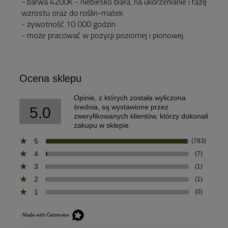
- barwa 4200K - niebiesko biała, na ukorzenianie i fazę
wzrostu oraz do roślin-matek
- żywotność 10 000 godzin
- może pracować w pozycji poziomej i pionowej.
Ocena sklepu
Opinie, z których została wyliczona
średnia, są wystawione przez
5.0
zweryfikowanych klientów, którzy dokonali
zakupu w sklepie.
5
(783)
4
(7)
3
(1)
2
(1)
1
(0)