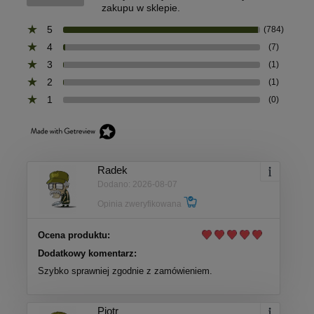
zakupu w sklepie.
5
(784)
4
(7)
3
(1)
2
(1)
1
(0)
Radek
Dodano: 2026-08-07
Opinia zweryfikowana
Ocena produktu:
Dodatkowy komentarz:
Szybko sprawniej zgodnie z zamówieniem.
Piotr