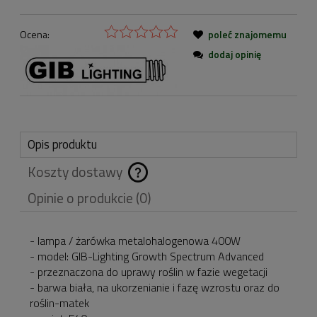
Ocena:
poleć znajomemu
dodaj opinię
Opis produktu
Koszty dostawy
Cena nie zawiera
Opinie o produkcie (0)
ewentualnych kosztów
płatności
- lampa / żarówka metalohalogenowa 400W
- model: GIB-Lighting Growth Spectrum Advanced
- przeznaczona do uprawy roślin w fazie wegetacji
- barwa biała, na ukorzenianie i fazę wzrostu oraz do
roślin-matek