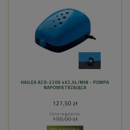
P
HAILEA ACO-2206 4X2,5L/MIN - POMPA
NAPOWIETRZAJĄCA
127,50 zł
Cena regularna:
150,00 zł
DO KOSZYKA