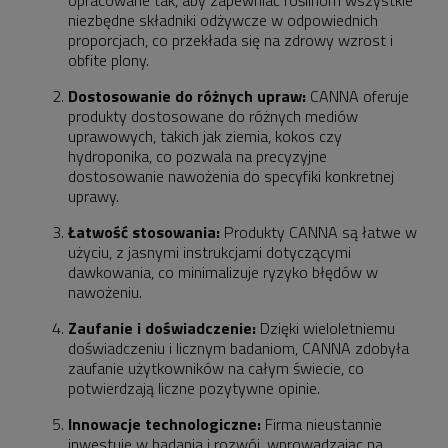
opracowane tak, aby zapewniać roślinom wszystkie
niezbędne składniki odżywcze w odpowiednich
proporcjach, co przekłada się na zdrowy wzrost i
obfite plony.
Dostosowanie do różnych upraw:
CANNA oferuje
produkty dostosowane do różnych mediów
uprawowych, takich jak ziemia, kokos czy
hydroponika, co pozwala na precyzyjne
dostosowanie nawożenia do specyfiki konkretnej
uprawy.
Łatwość stosowania:
Produkty CANNA są łatwe w
użyciu, z jasnymi instrukcjami dotyczącymi
dawkowania, co minimalizuje ryzyko błędów w
nawożeniu.
Zaufanie i doświadczenie:
Dzięki wieloletniemu
doświadczeniu i licznym badaniom, CANNA zdobyła
zaufanie użytkowników na całym świecie, co
potwierdzają liczne pozytywne opinie.
Innowacje technologiczne:
Firma nieustannie
inwestuje w badania i rozwój, wprowadzając na