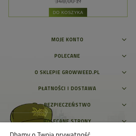
348,00 zł
DO KOSZYKA
MOJE KONTO
POLECANE
O SKLEPIE GROWWEED.PL
PŁATNOŚCI I DOSTAWA
BEZPIECZEŃSTWO
POLECANE STRONY
Dbamy o Twoją prywatność