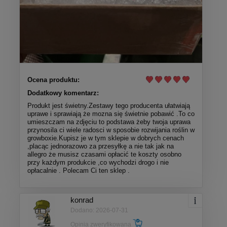
Ocena produktu:
Dodatkowy komentarz:
Produkt jest świetny.Zestawy tego producenta ułatwiają
uprawe i sprawiają że mozna się świetnie pobawić .To co
umieszczam na zdjęciu to podstawa żeby twoja uprawa
przynosila ci wiele radosci w sposobie rozwijania roślin w
growboxie.Kupisz je w tym sklepie w dobrych cenach
,placąc jednorazowo za przesyłkę a nie tak jak na
allegro że musisz czasami opłacić te koszty osobno
przy każdym produkcie ,co wychodzi drogo i nie
opłacalnie . Polecam Ci ten sklep .
konrad
Dodano: 2026-07-31
Opinia zweryfikowana