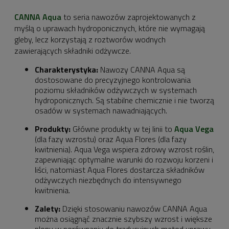
CANNA Aqua
to seria nawozów zaprojektowanych z
myślą o uprawach hydroponicznych, które nie wymagają
gleby, lecz korzystają z roztworów wodnych
zawierających składniki odżywcze.
Charakterystyka:
Nawozy CANNA Aqua są
dostosowane do precyzyjnego kontrolowania
poziomu składników odżywczych w systemach
hydroponicznych. Są stabilne chemicznie i nie tworzą
osadów w systemach nawadniających.
Produkty:
Główne produkty w tej linii to
Aqua Vega
(dla fazy wzrostu) oraz Aqua Flores (dla fazy
kwitnienia). Aqua Vega wspiera zdrowy wzrost roślin,
zapewniając optymalne warunki do rozwoju korzeni i
liści, natomiast Aqua Flores dostarcza składników
odżywczych niezbędnych do intensywnego
kwitnienia.
Zalety:
Dzięki stosowaniu nawozów CANNA Aqua
można osiągnąć znacznie szybszy wzrost i większe
plony w porównaniu do tradycyjnych metod uprawy