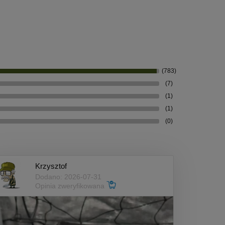
(783)
(7)
(1)
(1)
(0)
Krzysztof
Dodano: 2026-07-31
Opinia zweryfikowana