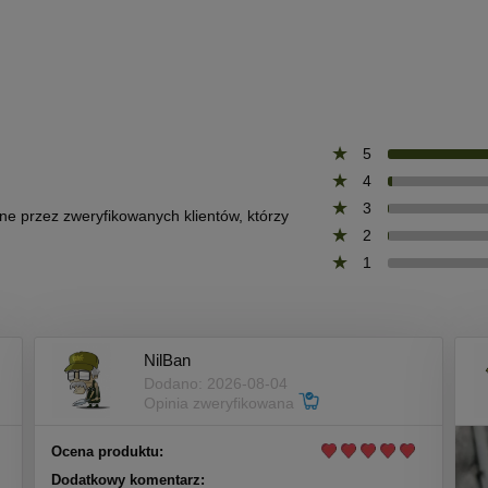
5
4
3
one przez zweryfikowanych klientów, którzy
2
1
NilBan
Dodano: 2026-08-04
Opinia zweryfikowana
Ocena produktu:
Dodatkowy komentarz: