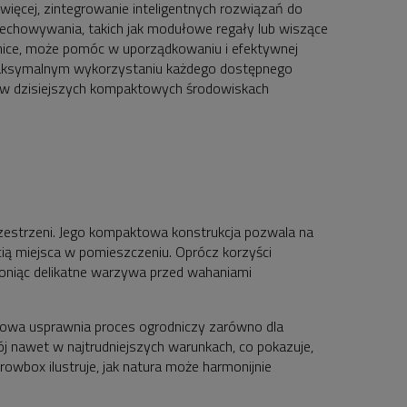
więcej, zintegrowanie inteligentnych rozwiązań do
echowywania, takich jak modułowe regały lub wiszące
ice, może pomóc w uporządkowaniu i efektywnej
w maksymalnym wykorzystaniu każdego dostępnego
i w dzisiejszych kompaktowych środowiskach
rzestrzeni. Jego kompaktowa konstrukcja pozwala na
cią miejsca w pomieszczeniu. Oprócz korzyści
roniąc delikatne warzywa przed wahaniami
kowa usprawnia proces ogrodniczy zarówno dla
j nawet w najtrudniejszych warunkach, co pokazuje,
wbox ilustruje, jak natura może harmonijnie