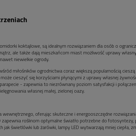
trzeniach
 pomidorki koktajlowe, są idealnym rozwiązaniem dla osób o ogranicz
wnątrz, ale także dają mieszkańcom miast możliwość uprawy własnyc
a nawet niewielkie ogrody.
śród miłośników ogrodnictwa coraz większą popularnością cieszą 
może cieszyć się korzyściami płynącymi z uprawy własnej żywności,
arapecie - zapewnia to niezrównany poziom satysfakcji i połączeni
pielęgnowania własnej małej, zielonej oazy.
a wewnętrznego, oferując skuteczne i energooszczędne rozwiązani
ED zapewnia roślinom optymalne światło potrzebne do fotosyntezy,
ch jak świetlówki lub żarówki, lampy LED wytwarzają mniej ciepła, z