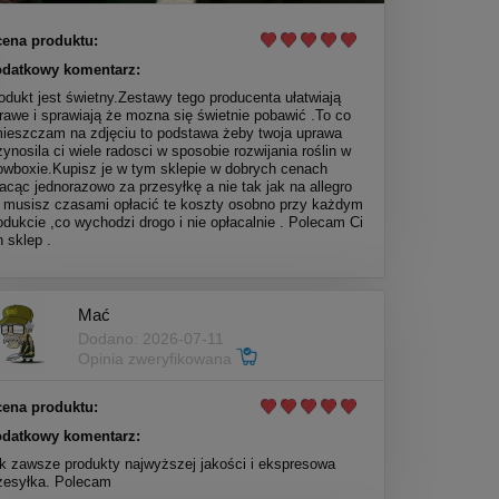
ena produktu:
datkowy komentarz:
odukt jest świetny.Zestawy tego producenta ułatwiają
rawe i sprawiają że mozna się świetnie pobawić .To co
ieszczam na zdjęciu to podstawa żeby twoja uprawa
zynosila ci wiele radosci w sposobie rozwijania roślin w
owboxie.Kupisz je w tym sklepie w dobrych cenach
lacąc jednorazowo za przesyłkę a nie tak jak na allegro
 musisz czasami opłacić te koszty osobno przy każdym
odukcie ,co wychodzi drogo i nie opłacalnie . Polecam Ci
n sklep .
Mać
Dodano: 2026-07-11
Opinia zweryfikowana
ena produktu:
datkowy komentarz:
k zawsze produkty najwyższej jakości i ekspresowa
zesyłka. Polecam