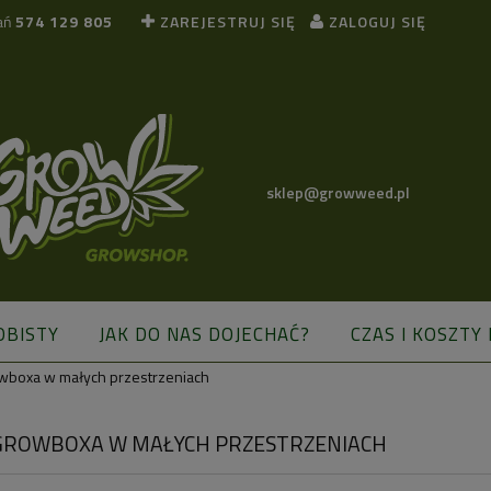
ań
574 129 805
ZAREJESTRUJ SIĘ
ZALOGUJ SIĘ
sklep@growweed.pl
OBISTY
JAK DO NAS DOJECHAĆ?
CZAS I KOSZTY
wboxa w małych przestrzeniach
BLOG
GROWBOXA W MAŁYCH PRZESTRZENIACH