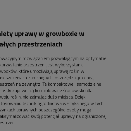
alety uprawy w growboxie w
ałych przestrzeniach
nowacyjnym rozwiązaniem pozwalającym na optymalne
orzystanie przestrzeni jest wykorzystanie
wboxów, które umożliwiają uprawę roślin w
ieszczeniach zamkniętych, oszczędzając cenną
estrzeń na zewnątrz. Te kompaktowe i samodzielne
nostki zapewniają kontrolowane środowisko dla
woju roślin, nie zajmując dużo miejsca. Dzięki
tosowaniu technik ogrodnictwa wertykalnego w tych
rzynkach uprawnych poszczególne osoby mogą
ksymalizować swój potencjał uprawy na ograniczonej
estrzeni.