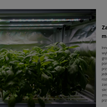
Z
m
In
wyk
gro
pom
prz
jed
roz
zas
sk
zma
prz