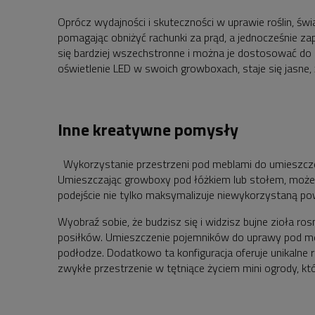
Oprócz wydajności i skuteczności w uprawie roślin, świ
pomagając obniżyć rachunki za prąd, a jednocześnie zap
się bardziej wszechstronne i można je dostosować do 
oświetlenie LED w swoich growboxach, staje się jasne
Inne kreatywne pomysły
Wykorzystanie przestrzeni pod meblami do umieszczen
Umieszczając growboxy pod łóżkiem lub stołem, możesz
podejście nie tylko maksymalizuje niewykorzystaną po
Wyobraź sobie, że budzisz się i widzisz bujne zioła r
posiłków. Umieszczenie pojemników do uprawy pod me
podłodze. Dodatkowo ta konfiguracja oferuje unikalne r
zwykłe przestrzenie w tętniące życiem mini ogrody, k