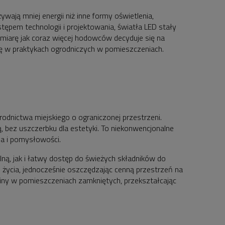
wają mniej energii niż inne formy oświetlenia,
stępem technologii i projektowania, światła LED stały
miarę jak coraz więcej hodowców decyduje się na
lę w praktykach ogrodniczych w pomieszczeniach.
dnictwa miejskiego o ograniczonej przestrzeni.
 bez uszczerbku dla estetyki. To niekonwencjonalne
ia i pomysłowości.
lną, jak i łatwy dostęp do świeżych składników do
ycia, jednocześnie oszczędzając cenną przestrzeń na
śliny w pomieszczeniach zamkniętych, przekształcając