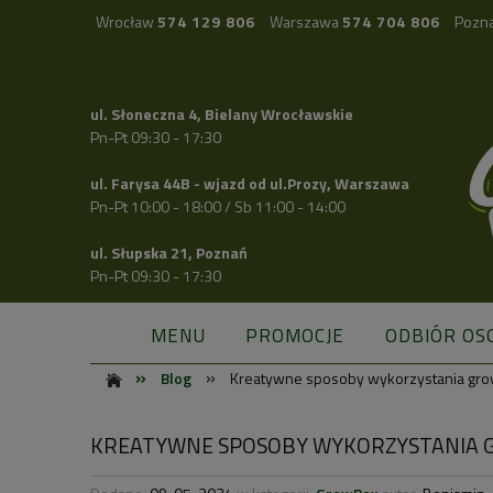
Wrocław
574 129 806
Warszawa
574 704 806
Pozn
ul. Słoneczna 4, Bielany Wrocławskie
Pn-Pt 09:30 - 17:30
ul. Farysa 44B - wjazd od ul.Prozy, Warszawa
Pn-Pt 10:00 - 18:00 / Sb 11:00 - 14:00
ul. Słupska 21, Poznań
Pn-Pt 09:30 - 17:30
MENU
PROMOCJE
ODBIÓR OS
»
»
Blog
Kreatywne sposoby wykorzystania gro
KREATYWNE SPOSOBY WYKORZYSTANIA 