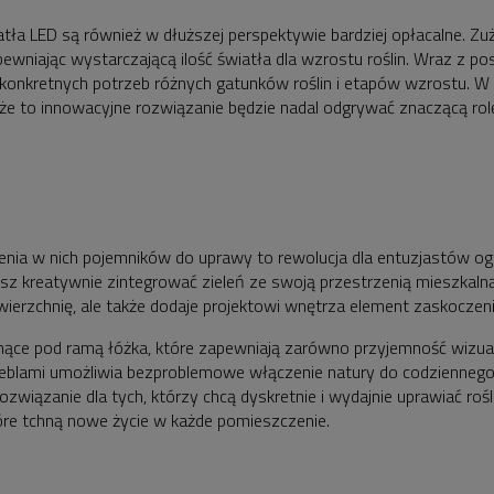
atła LED są również w dłuższej perspektywie bardziej opłacalne. Zuży
ewniając wystarczającą ilość światła dla wzrostu roślin. Wraz z po
konkretnych potrzeb różnych gatunków roślin i etapów wzrostu. W 
, że to innowacyjne rozwiązanie będzie nadal odgrywać znaczącą ro
ia w nich pojemników do uprawy to rewolucja dla entuzjastów ogro
 kreatywnie zintegrować zieleń ze swoją przestrzenią mieszkalną,
wierzchnię, ale także dodaje projektowi wnętrza element zaskoczen
osnące pod ramą łóżka, które zapewniają zarówno przyjemność wizua
blami umożliwia bezproblemowe włączenie natury do codziennego ż
ozwiązanie dla tych, którzy chcą dyskretnie i wydajnie uprawiać ro
tóre tchną nowe życie w każde pomieszczenie.