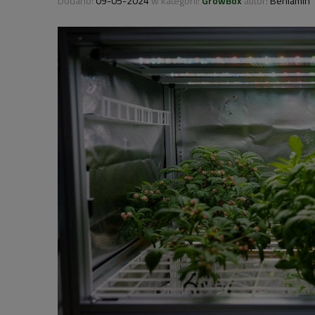
Dodano:
09-05-2024
w kategorii:
GrowBox
autor:
Beniamin