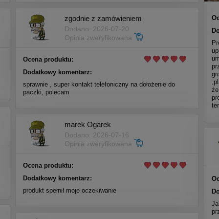
zgodnie z zamówieniem
Oc
Dodano: 2026-07-20
Do
Opinia zweryfikowana
Pr
up
um
Ocena produktu:
pr
Dodatkowy komentarz:
gr
,p
sprawnie , super kontakt telefoniczny na dołożenie do
że
paczki, polecam
pr
te
marek Ogarek
Dodano: 2026-07-16
Opinia zweryfikowana
Ocena produktu:
Dodatkowy komentarz:
Oc
produkt spełnił moje oczekiwanie
Do
Ja
pr