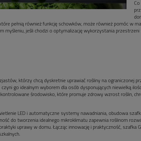
Co 
prz
don
li, które pełnią również funkcję schowków, może również pomóc 
 myśleniu, jeśli chodzi o optymalizację wykorzystania przestrzen
astów, którzy chcą dyskretnie uprawiać rośliny na ograniczonej p
o czyni go idealnym wyborem dla osób dysponujących niewielką iloś
 kontrolowane środowisko, które promuje zdrowy wzrost roślin, ch
wietlenie LED i automatyczne systemy nawadniania, obudowa szaf
ność do tworzenia idealnego mikroklimatu zapewnia roślinom rozwó
aktyki uprawy w domu. Łącząc innowację i praktyczność, szafka Gro
szkalnych.