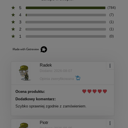
5
(784)
4
(7)
3
(1)
2
(1)
1
(0)
Radek
Dodano: 2026-08-07
Opinia zweryfikowana
Ocena produktu:
Dodatkowy komentarz:
Szybko sprawniej zgodnie z zamówieniem.
Piotr