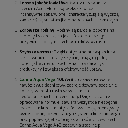
Lepsza jakość kwiatów:
Kwiaty uprawiane z
użyciem Aqua Flores są większe, bardziej
intensywnie zabarwione i charakteryzują się wyższą
zawartością substancji aromatycznych i leczniczych.
Zdrowsze rośliny:
Rośliny są bardziej odporne na
choroby i szkodniki, co jest efektem lepszego
odżywienia i optymalnych warunków wzrostu.
Szybszy wzrost:
Dzięki optymalnemu wsparciu w
fazie kwitnienia, rośliny szybciej osiągają pełny
potencjał wzrostu i kwitnienia, co skraca cykl
produkcyjny i zwiększa efektywność upraw.
Canna Aqua Vega
10L A+B
to zaawansowany
nawóz dwuskładnikowy, zaprojektowany specjalnie
do fazy wzrostu roślin w systemach
hydroponicznych z recyrkulacją. Dzięki starannie
opracowanej formule, zawiera wszystkie niezbędne
makro- i mikroelementy, które wspierają intensywny
wzrost roślin, rozwój silnego systemu korzeniowego
oraz poprawiają absorpcję składników odżywczych.
Canna Aqua Vega A+B zapewnia stabilne pH