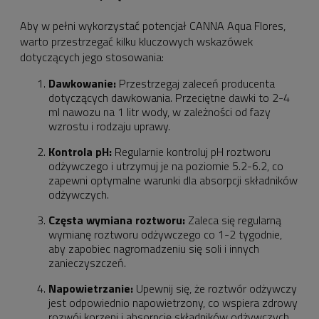
Aby w pełni wykorzystać potencjał CANNA Aqua Flores,
warto przestrzegać kilku kluczowych wskazówek
dotyczących jego stosowania:
Dawkowanie:
Przestrzegaj zaleceń producenta
dotyczących dawkowania. Przeciętne dawki to 2-4
ml nawozu na 1 litr wody, w zależności od fazy
wzrostu i rodzaju uprawy.
Kontrola pH:
Regularnie kontroluj pH roztworu
odżywczego i utrzymuj je na poziomie 5.2-6.2, co
zapewni optymalne warunki dla absorpcji składników
odżywczych.
Częsta wymiana roztworu:
Zaleca się regularną
wymianę roztworu odżywczego co 1-2 tygodnie,
aby zapobiec nagromadzeniu się soli i innych
zanieczyszczeń.
Napowietrzanie:
Upewnij się, że roztwór odżywczy
jest odpowiednio napowietrzony, co wspiera zdrowy
rozwój korzeni i absorpcję składników odżywczych.