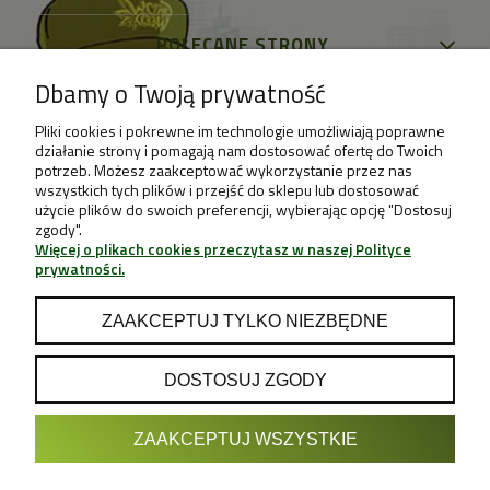
POLECANE STRONY
Dbamy o Twoją prywatność
Pliki cookies i pokrewne im technologie umożliwiają poprawne
działanie strony i pomagają nam dostosować ofertę do Twoich
potrzeb. Możesz zaakceptować wykorzystanie przez nas
wszystkich tych plików i przejść do sklepu lub dostosować
użycie plików do swoich preferencji, wybierając opcję "Dostosuj
zgody".
Więcej o plikach cookies przeczytasz w naszej Polityce
prywatności.
ZAAKCEPTUJ TYLKO NIEZBĘDNE
DOSTOSUJ ZGODY
POKAŻ PEŁNĄ WERSJĘ STRONY
ZAAKCEPTUJ WSZYSTKIE
Sklep internetowy Shoper.pl