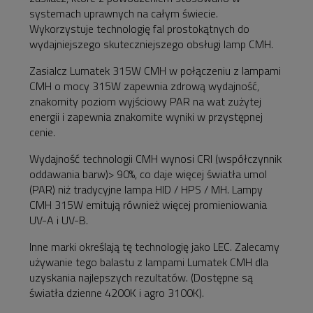
systemach uprawnych na całym świecie.
Wykorzystuje technologię fal prostokątnych do
wydajniejszego skuteczniejszego obsługi lamp CMH.
Zasialcz Lumatek 315W CMH w połączeniu z lampami
CMH o mocy 315W zapewnia zdrową wydajność,
znakomity poziom wyjściowy PAR na wat zużytej
energii i zapewnia znakomite wyniki w przystępnej
cenie.
Wydajność technologii CMH wynosi CRI (współczynnik
oddawania barw)> 90%, co daje więcej światła umol
(PAR) niż tradycyjne lampa HID / HPS / MH. Lampy
CMH 315W emitują również więcej promieniowania
UV-A i UV-B.
Inne marki określają tę technologię jako LEC. Zalecamy
używanie tego balastu z lampami Lumatek CMH dla
uzyskania najlepszych rezultatów. (Dostępne są
światła dzienne 4200K i agro 3100K).