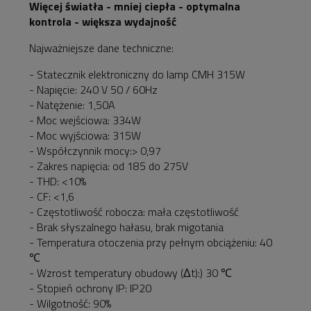
Więcej światła - mniej ciepła - optymalna
kontrola - większa wydajność
Najważniejsze dane techniczne:
- Statecznik elektroniczny do lamp CMH 315W
- Napięcie: 240 V 50 / 60Hz
- Natężenie: 1,50A
- Moc wejściowa: 334W
- Moc wyjściowa: 315W
- Współczynnik mocy:> 0,97
- Zakres napięcia: od 185 do 275V
- THD: <10%
- CF: <1,6
- Częstotliwość robocza: mała częstotliwość
- Brak słyszalnego hałasu, brak migotania
- Temperatura otoczenia przy pełnym obciążeniu: 40
℃
- Wzrost temperatury obudowy (Δt):) 30 ℃
- Stopień ochrony IP: IP20
- Wilgotność: 90%