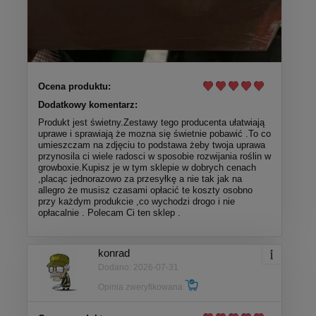
Ocena produktu:
Dodatkowy komentarz:
Produkt jest świetny.Zestawy tego producenta ułatwiają
uprawe i sprawiają że mozna się świetnie pobawić .To co
umieszczam na zdjęciu to podstawa żeby twoja uprawa
przynosila ci wiele radosci w sposobie rozwijania roślin w
growboxie.Kupisz je w tym sklepie w dobrych cenach
,placąc jednorazowo za przesyłkę a nie tak jak na
allegro że musisz czasami opłacić te koszty osobno
przy każdym produkcie ,co wychodzi drogo i nie
opłacalnie . Polecam Ci ten sklep .
konrad
Dodano: 2026-07-31
Opinia zweryfikowana