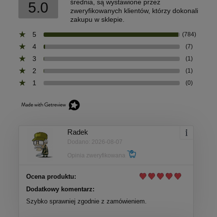
średnia, są wystawione przez
5.0
zweryfikowanych klientów, którzy dokonali
zakupu w sklepie.
5
(784)
4
(7)
3
(1)
2
(1)
1
(0)
Radek
Dodano: 2026-08-07
Opinia zweryfikowana
Ocena produktu:
Dodatkowy komentarz:
Szybko sprawniej zgodnie z zamówieniem.