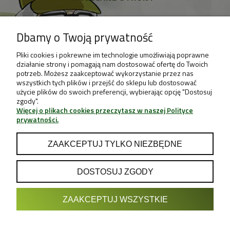
Dbamy o Twoją prywatność
Pliki cookies i pokrewne im technologie umożliwiają poprawne
działanie strony i pomagają nam dostosować ofertę do Twoich
potrzeb. Możesz zaakceptować wykorzystanie przez nas
wszystkich tych plików i przejść do sklepu lub dostosować
użycie plików do swoich preferencji, wybierając opcję "Dostosuj
zgody".
Więcej o plikach cookies przeczytasz w naszej Polityce
prywatności.
ZAAKCEPTUJ TYLKO NIEZBĘDNE
DOSTOSUJ ZGODY
POKAŻ PEŁNĄ WERSJĘ STRONY
ZAAKCEPTUJ WSZYSTKIE
Sklep internetowy Shoper.pl
Projekt & Support:
GRUPA
- Sklep z Growboxami internetowy i
Growshop growweed.pl
stacjonarny - Wrocław, Warszawa, Poznań, Katowice, Gdańsk,