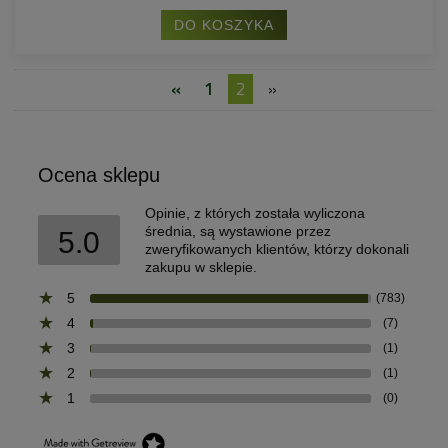
DO KOSZYKA
«
1
2
»
Ocena sklepu
Opinie, z których została wyliczona
średnia, są wystawione przez
5.0
zweryfikowanych klientów, którzy dokonali
zakupu w sklepie.
5
(783)
4
(7)
3
(1)
2
(1)
1
(0)