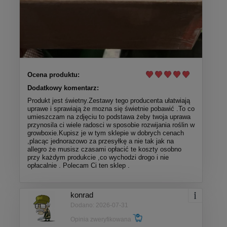
Ocena produktu:
Dodatkowy komentarz:
Produkt jest świetny.Zestawy tego producenta ułatwiają
uprawe i sprawiają że mozna się świetnie pobawić .To co
umieszczam na zdjęciu to podstawa żeby twoja uprawa
przynosila ci wiele radosci w sposobie rozwijania roślin w
growboxie.Kupisz je w tym sklepie w dobrych cenach
,placąc jednorazowo za przesyłkę a nie tak jak na
allegro że musisz czasami opłacić te koszty osobno
przy każdym produkcie ,co wychodzi drogo i nie
opłacalnie . Polecam Ci ten sklep .
konrad
Dodano: 2026-07-31
Opinia zweryfikowana