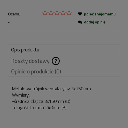
Ocena:
poleć znajomemu
-
dodaj opinię
Opis produktu
Koszty dostawy
Cena nie zawiera
Opinie o produkcie (0)
ewentualnych kosztów
płatności
Metalowy trójnik wentylacyjny 3x150mm
Wymiary:
-średnica złącza 3x150mm (D)
-długość trójnika 240mm (B)