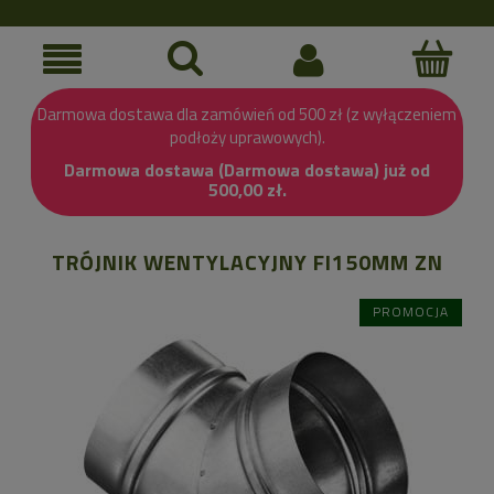
Darmowa dostawa dla zamówień od 500 zł (z wyłączeniem
podłoży uprawowych).
Darmowa dostawa (Darmowa dostawa) już od
500,00 zł.
TRÓJNIK WENTYLACYJNY FI150MM ZN
PROMOCJA