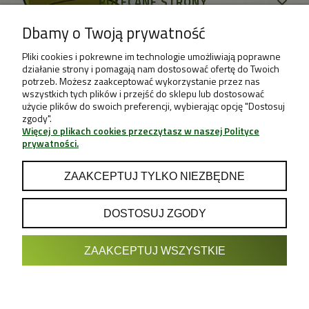
POLECANE STRONY
Dbamy o Twoją prywatność
Pliki cookies i pokrewne im technologie umożliwiają poprawne
działanie strony i pomagają nam dostosować ofertę do Twoich
potrzeb. Możesz zaakceptować wykorzystanie przez nas
wszystkich tych plików i przejść do sklepu lub dostosować
użycie plików do swoich preferencji, wybierając opcję "Dostosuj
zgody".
Więcej o plikach cookies przeczytasz w naszej Polityce
prywatności.
ZAAKCEPTUJ TYLKO NIEZBĘDNE
DOSTOSUJ ZGODY
POKAŻ PEŁNĄ WERSJĘ STRONY
ZAAKCEPTUJ WSZYSTKIE
Sklep internetowy Shoper.pl
Projekt & Support:
GRUPA
- Sklep z Growboxami internetowy i
Growshop growweed.pl