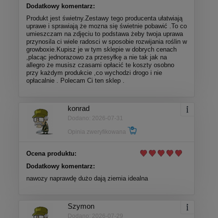
Dodatkowy komentarz:
Produkt jest świetny.Zestawy tego producenta ułatwiają
uprawe i sprawiają że mozna się świetnie pobawić .To co
umieszczam na zdjęciu to podstawa żeby twoja uprawa
przynosila ci wiele radosci w sposobie rozwijania roślin w
growboxie.Kupisz je w tym sklepie w dobrych cenach
,placąc jednorazowo za przesyłkę a nie tak jak na
allegro że musisz czasami opłacić te koszty osobno
przy każdym produkcie ,co wychodzi drogo i nie
opłacalnie . Polecam Ci ten sklep .
konrad
Dodano: 2026-07-31
Opinia zweryfikowana
Ocena produktu:
Dodatkowy komentarz:
nawozy naprawdę dużo dają ziemia idealna
Szymon
Dodano: 2026-07-29