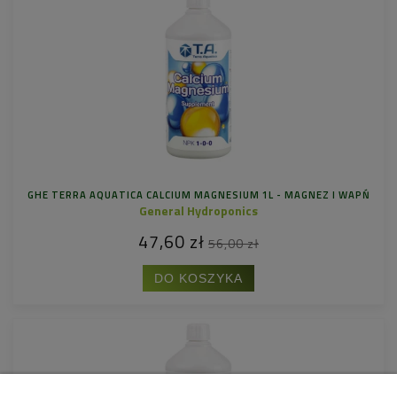
GHE TERRA AQUATICA CALCIUM MAGNESIUM 1L - MAGNEZ I WAPŃ
General Hydroponics
47,60 zł
56,00 zł
DO KOSZYKA