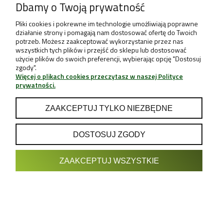
Dbamy o Twoją prywatność
Pliki cookies i pokrewne im technologie umożliwiają poprawne
działanie strony i pomagają nam dostosować ofertę do Twoich
potrzeb. Możesz zaakceptować wykorzystanie przez nas
wszystkich tych plików i przejść do sklepu lub dostosować
użycie plików do swoich preferencji, wybierając opcję "Dostosuj
zgody".
GHE TERRA AQUATICA CALCIUM MAGNESIUM 5L - MAGNEZ I WAPŃ
Więcej o plikach cookies przeczytasz w naszej Polityce
General Hydroponics
prywatności.
116,45 zł
137,00 zł
ZAAKCEPTUJ TYLKO NIEZBĘDNE
DO KOSZYKA
DOSTOSUJ ZGODY
ZAAKCEPTUJ WSZYSTKIE