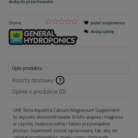
dodaj do przechowalni
Ocena:
poleć znajomemu
dodaj opinię
Opis produktu
Koszty dostawy
Cena nie zawiera
Opinie o produkcie (0)
ewentualnych kosztów
płatności
GHE Terra Aquatica Calcium Magnesium Supplement
to wysoko skoncentrowane źródło wapnia i magnezu
w czystej, rozpuszczalnej i łatwo przyswajalnej
postaci. Suplement został opracowany tak, aby nie
zatykał kroplowników, dzięki czemu doskonale