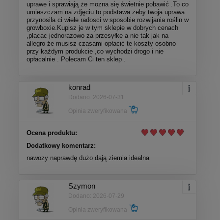
uprawe i sprawiają że mozna się świetnie pobawić .To co
umieszczam na zdjęciu to podstawa żeby twoja uprawa
przynosila ci wiele radosci w sposobie rozwijania roślin w
growboxie.Kupisz je w tym sklepie w dobrych cenach
,placąc jednorazowo za przesyłkę a nie tak jak na
allegro że musisz czasami opłacić te koszty osobno
przy każdym produkcie ,co wychodzi drogo i nie
opłacalnie . Polecam Ci ten sklep .
konrad
Dodano: 2026-07-31
Opinia zweryfikowana
Ocena produktu:
Dodatkowy komentarz:
nawozy naprawdę dużo dają ziemia idealna
Szymon
Dodano: 2026-07-29
Opinia zweryfikowana