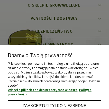
O SKLEPIE GROWWEED.PL
PŁATNOŚCI I DOSTAWA
BEZPIECZEŃSTWO
POLECANE STRONY
Dbamy o Twoją prywatność
Pliki cookies i pokrewne im technologie umożliwiają poprawne
działanie strony i pomagają nam dostosować ofertę do Twoich
potrzeb. Możesz zaakceptować wykorzystanie przez nas
wszystkich tych plików i przejść do sklepu lub dostosować
użycie plików do swoich preferencji, wybierając opcję "Dostosuj
zgody".
Więcej o plikach cookies przeczytasz w naszej Polityce
prywatności.
ZAAKCEPTUJ TYLKO NIEZBĘDNE