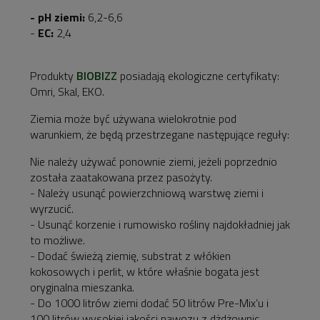
- pH ziemi:
6,2-6,6
-
EC:
2,4
Produkty
BIOBIZZ
posiadają ekologiczne certyfikaty:
Omri, Skal, EKO.
Ziemia może być używana wielokrotnie pod
warunkiem, że będą przestrzegane następujące reguły:
Nie należy używać ponownie ziemi, jeżeli poprzednio
została zaatakowana przez pasożyty.
- Należy usunąć powierzchniową warstwę ziemi i
wyrzucić.
- Usunąć korzenie i rumowisko rośliny najdokładniej jak
to możliwe.
- Dodać świeżą ziemię, substrat z włókien
kokosowych i perlit, w które właśnie bogata jest
oryginalna mieszanka.
- Do 1000 litrów ziemi dodać 50 litrów Pre-Mix’u i
100 litrów wysokiej jakości nawozu z dżdżownic