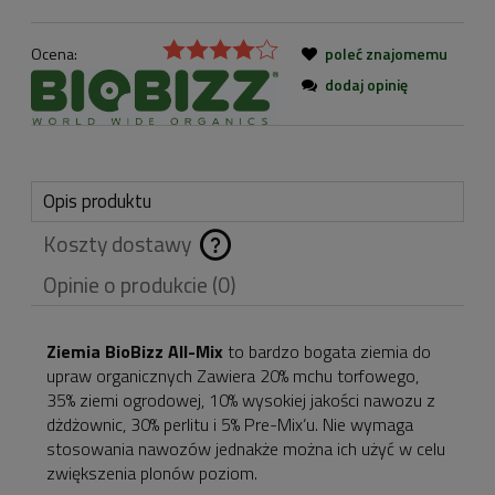
Ocena:
poleć znajomemu
dodaj opinię
Opis produktu
Koszty dostawy
Cena nie zawiera
Opinie o produkcie (0)
ewentualnych kosztów
płatności
Ziemia BioBizz All-Mix
to bardzo bogata ziemia do
upraw organicznych Zawiera 20% mchu torfowego,
35% ziemi ogrodowej, 10% wysokiej jakości nawozu z
dżdżownic, 30% perlitu i 5% Pre-Mix’u. Nie wymaga
stosowania nawozów jednakże można ich użyć w celu
zwiększenia plonów poziom.