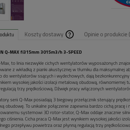
Koszty dostawy
Opinie o produkcie 
roduktu
Cena nie zawiera
AN Q-MAX fi315mm 3015m3/h 3-SPEED
ewentualnych
-Max, to linia niezwykle cichych wentylatorów wyposażonych znajom
owane z wkładką z pianki akustycznej w tłumiku dla maksymalnej ab
kosztów płatnośc
 do wentylatorów ssących i wydechowych, dają bezkonkurencyjny p
nikiem wysokiej jakości izolacji metalową obudową, równomiernej 
regulacją trzy prędkościową. Dźwięk pracy włączonych wentylator
tory serii Q-Max posiadają 3 biegowy przełącznik sterujący prędkoś
ą obudowę. To unikalne połączenie zapewnia bardzo cichą pracę i 
owanemu systemowi 3D rotor-stator, Q-Max oddaje znacznie silniejs
go ciśnienia. Cicha praca Q-Max jest wynikiem wysokiej jakości izo
ego przepływu powietrza oraz płynną regulacją trzy prędkościową