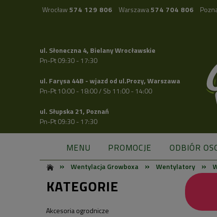
Wrocław
574 129 806
Warszawa
574 704 806
Pozn
ul. Słoneczna 4, Bielany Wrocławskie
Pn-Pt 09:30 - 17:30
ul. Farysa 44B - wjazd od ul.Prozy, Warszawa
Pn-Pt 10:00 - 18:00 / Sb 11:00 - 14:00
ul. Słupska 21, Poznań
Pn-Pt 09:30 - 17:30
MENU
PROMOCJE
ODBIÓR OS
»
»
»
Wentylacja Growboxa
Wentylatory
W
KATEGORIE
Akcesoria ogrodnicze