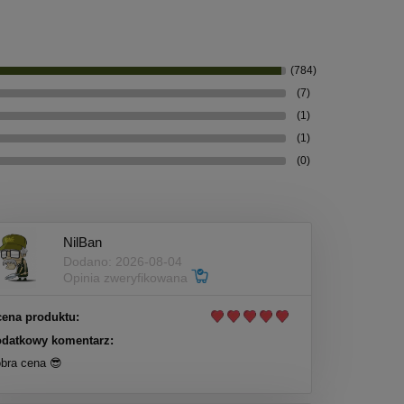
(784)
(7)
(1)
(1)
(0)
NilBan
Dodano: 2026-08-04
Opinia zweryfikowana
ena produktu:
datkowy komentarz:
bra cena 😎