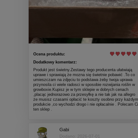
Ocena produktu:
Dodatkowy komentarz:
Produkt jest świetny.Zestawy tego producenta ułatwiają
uprawe i sprawiają że mozna się świetnie pobawić .To co
umieszczam na zdjęciu to podstawa żeby twoja uprawa
przynosila ci wiele radosci w sposobie rozwijania roślin w
growboxie.Kupisz je w tym sklepie w dobrych cenach
,placąc jednorazowo za przesyłkę a nie tak jak na allegro
że musisz czasami opłacić te koszty osobno przy każdy
produkcie ,co wychodzi drogo i nie opłacalnie . Polecam C
ten sklep .
Gabi
Dodano: 2026-07-01