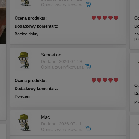
Opinia zweryfikowana
Ocena produktu:
Oc
Dodatkowy komentarz:
Do
Bardzo dobry
sp
pa
Sebastian
Dodano: 2026-07-19
Opinia zweryfikowana
Ocena produktu:
Oc
Dodatkowy komentarz:
Do
Polecam
m
pr
i
Mać
Dodano: 2026-07-11
Opinia zweryfikowana