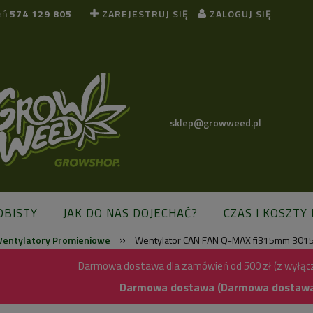
ań
574 129 805
ZAREJESTRUJ SIĘ
ZALOGUJ SIĘ
sklep@growweed.pl
OBISTY
JAK DO NAS DOJECHAĆ?
CZAS I KOSZTY
»
entylatory Promieniowe
Wentylator CAN FAN Q-MAX fi315mm 301
BLOG
Darmowa dostawa dla zamówień od 500 zł (z wyłąc
Darmowa dostawa (Darmowa dostawa) 