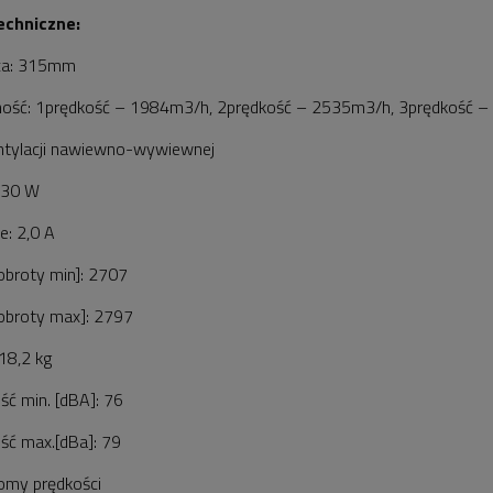
echniczne:
ica: 315mm
ność: 1prędkość – 1984m3/h, 2prędkość – 2535m3/h, 3prędkość 
ntylacji nawiewno-wywiewnej
430 W
ie: 2,0 A
obroty min]: 2707
obroty max]: 2797
 18,2 kg
ość min. [dBA]: 76
ość max.[dBa]: 79
iomy prędkości