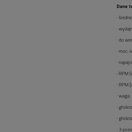
Dane t
· średn
· wydaj
· do we
· moc: 
· napięc
· RPM [
· RPM [
· waga:
· głośn
· głośn
· 3 poz