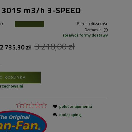
 3015 m3/h 3-SPEED
ć:
Bardzo duża ilość
Darmowa
sprawdź formy dostawy
Cena nie zawiera ewentualnych kosztów
3 218,00 zł
2 735,30 zł
płatności
.
O KOSZYKA
przechowalni
poleć znajomemu
dodaj opinię