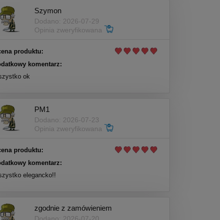
Szymon
Dodano: 2026-07-29
Opinia zweryfikowana
ena produktu:
datkowy komentarz:
zystko ok
PM1
Dodano: 2026-07-23
Opinia zweryfikowana
ena produktu:
datkowy komentarz:
zystko elegancko!!
zgodnie z zamówieniem
Dodano: 2026-07-20