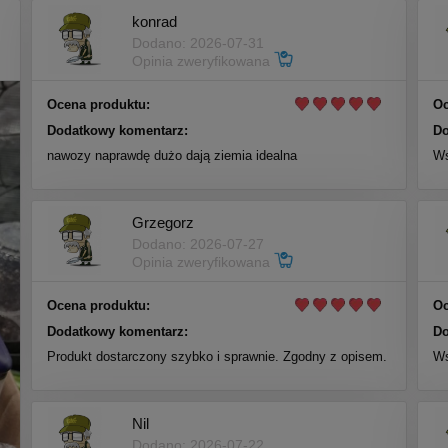
konrad
Dodano: 2026-07-31
Opinia zweryfikowana
Ocena produktu:
Oc
Dodatkowy komentarz:
Do
nawozy naprawdę dużo dają ziemia idealna
Ws
Grzegorz
Dodano: 2026-07-27
Opinia zweryfikowana
Ocena produktu:
Oc
Dodatkowy komentarz:
Do
Produkt dostarczony szybko i sprawnie. Zgodny z opisem.
Ws
Nil
Dodano: 2026-07-22