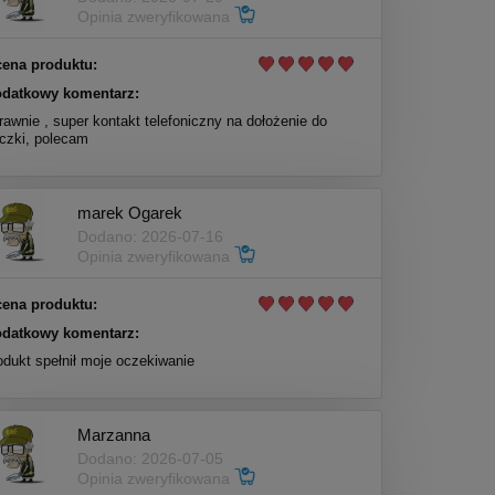
Opinia zweryfikowana
ena produktu:
datkowy komentarz:
rawnie , super kontakt telefoniczny na dołożenie do
czki, polecam
marek Ogarek
Dodano: 2026-07-16
Opinia zweryfikowana
ena produktu:
datkowy komentarz:
odukt spełnił moje oczekiwanie
Marzanna
Dodano: 2026-07-05
Opinia zweryfikowana