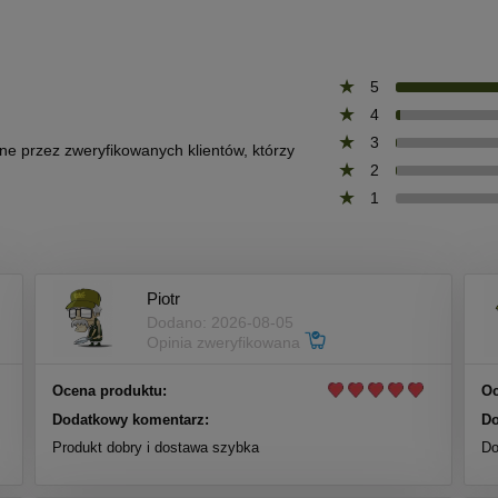
5
4
3
one przez zweryfikowanych klientów, którzy
2
1
Piotr
Dodano: 2026-08-05
Opinia zweryfikowana
Ocena produktu:
Oc
Dodatkowy komentarz:
Do
Produkt dobry i dostawa szybka
Do