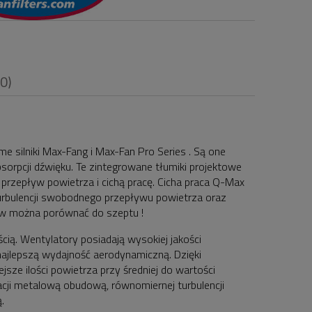
(0)
e silniki Max-Fang i Max-Fan Pro Series . Są one
sorpcji dźwięku. Te zintegrowane tłumiki projektowe
i
rzepływ powietrza i cichą pracę. Cicha praca Q-Max
turbulencji swobodnego przepływu powietrza oraz
ów można porównać do szeptu !
cią. Wentylatory posiadają wysokiej jakości
najlepszą wydajność aerodynamiczną. Dzięki
ze ilości powietrza przy średniej do wartości
lacji metalową obudową, równomiernej turbulencji
.