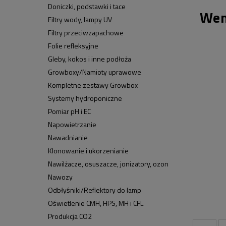
Doniczki, podstawki i tace
Wen
Filtry wody, lampy UV
Filtry przeciwzapachowe
Folie refleksyjne
Gleby, kokos i inne podłoża
Growboxy/Namioty uprawowe
Kompletne zestawy Growbox
Systemy hydroponiczne
Pomiar pH i EC
Napowietrzanie
Nawadnianie
Klonowanie i ukorzenianie
Nawilżacze, osuszacze, jonizatory, ozon
Nawozy
Odbłyśniki/Reflektory do lamp
Oświetlenie CMH, HPS, MH i CFL
Produkcja CO2