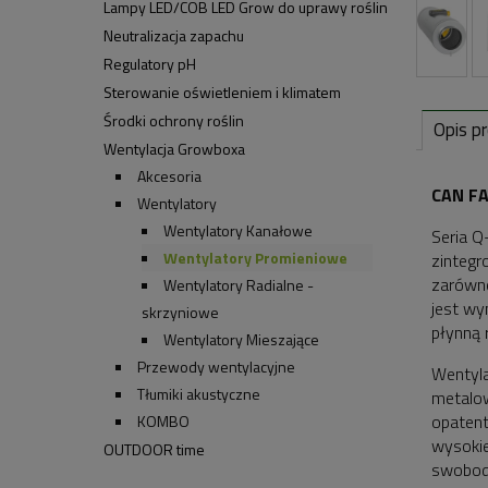
Lampy LED/COB LED Grow do uprawy roślin
Neutralizacja zapachu
Regulatory pH
Sterowanie oświetleniem i klimatem
Środki ochrony roślin
Opis p
Wentylacja Growboxa
Akcesoria
CAN F
Wentylatory
Wentylatory Kanałowe
Seria Q
Wentylatory Promieniowe
zintegr
zarówno
Wentylatory Radialne -
jest wy
skrzyniowe
płynną 
Wentylatory Mieszające
Przewody wentylacyjne
Wentyla
Tłumiki akustyczne
metalow
opatent
KOMBO
wysokie
OUTDOOR time
swobodn