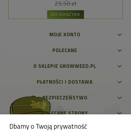
25,50 zł
DO KOSZYKA
MOJE KONTO
POLECANE
O SKLEPIE GROWWEED.PL
PŁATNOŚCI I DOSTAWA
BEZPIECZEŃSTWO
POLECANE STRONY
Dbamy o Twoją prywatność