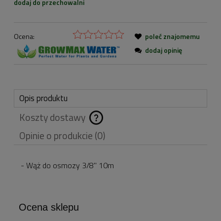
dodaj do przechowalni
Ocena:
poleć znajomemu
dodaj opinię
Opis produktu
Koszty dostawy
Cena nie zawiera
Opinie o produkcie (0)
ewentualnych kosztów
płatności
- Wąż do osmozy 3/8'' 10m
Ocena sklepu